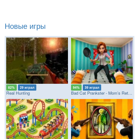
Новые игры
82%
29 играл
94%
39 играл
Real Hunting
Bad Cat Prankster - Mom’s Return