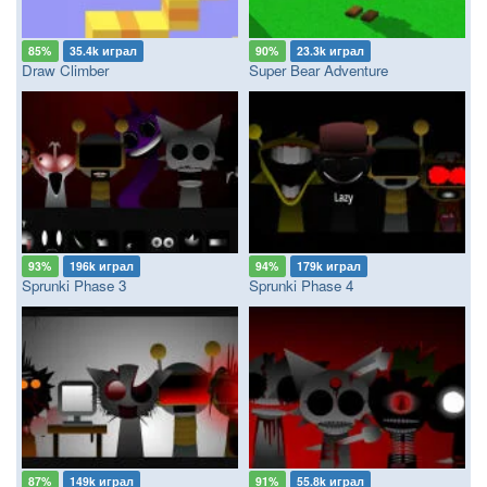
85%
35.4k играл
90%
23.3k играл
Draw Climber
Super Bear Adventure
93%
196k играл
94%
179k играл
Sprunki Phase 3
Sprunki Phase 4
87%
149k играл
91%
55.8k играл