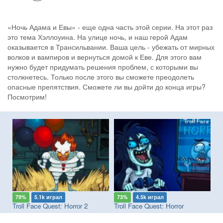
«Ночь Адама и Евы» - еще одна часть этой серии. На этот раз
это тема Хэллоуина. На улице ночь, и наш герой Адам
оказывается в Трансильвании. Ваша цель - убежать от мирных
волков и вампиров и вернуться домой к Еве. Для этого вам
нужно будет придумать решения проблем, с которыми вы
столкнетесь. Только после этого вы сможете преодолеть
опасные препятствия. Сможете ли вы дойти до конца игры?
Посмотрим!
79%
5.1k играл
73%
4.5k играл
8
Troll Face Quest: Horror 2
Troll Face Quest: Horror