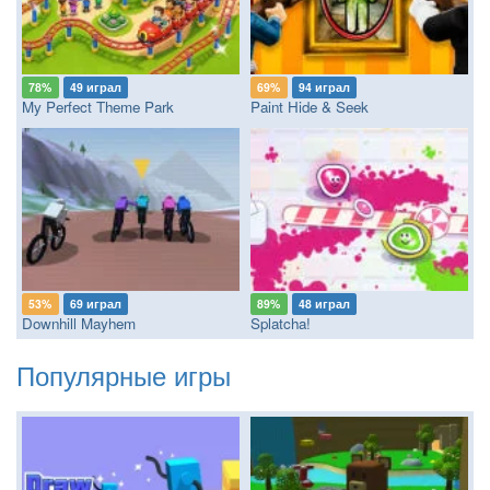
78%
49 играл
69%
94 играл
My Perfect Theme Park
Paint Hide & Seek
53%
69 играл
89%
48 играл
Downhill Mayhem
Splatcha!
Популярные игры