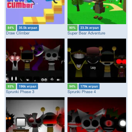
84%
35.5k играл
90%
23.3k играл
Draw Climber
Super Bear Adventure
93%
196k играл
94%
179k играл
Sprunki Phase 3
Sprunki Phase 4