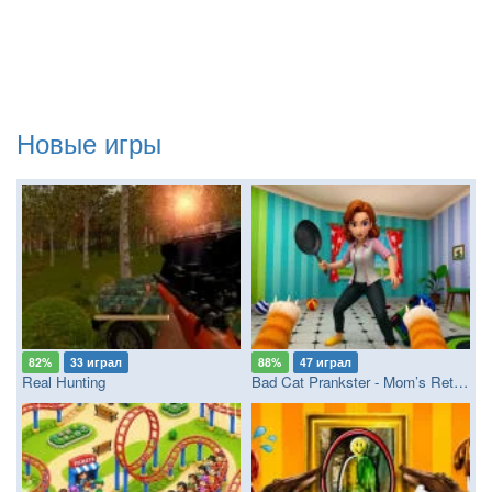
Новые игры
82%
33 играл
88%
47 играл
Real Hunting
Bad Cat Prankster - Mom’s Return