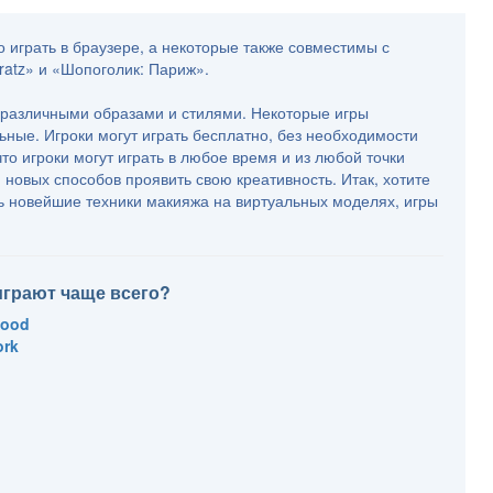
 играть в браузере, а некоторые также совместимы с
ratz» и «Шопоголик: Париж».
с различными образами и стилями. Некоторые игры
ные. Игроки могут играть бесплатно, без необходимости
что игроки могут играть в любое время и из любой точки
 новых способов проявить свою креативность. Итак, хотите
ь новейшие техники макияжа на виртуальных моделях, игры
играют чаще всего?
wood
ork