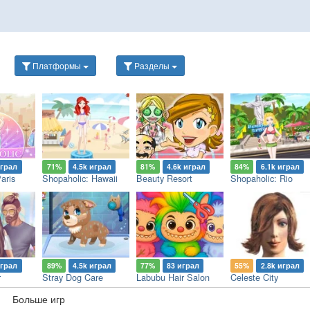
Платформы
Разделы
играл
71%
4.5k играл
81%
4.6k играл
84%
6.1k играл
aris
Shopaholic: Hawaii
Beauty Resort
Shopaholic: Rio
играл
89%
4.5k играл
77%
83 играл
55%
2.8k играл
r
Stray Dog Care
Labubu Hair Salon
Celeste City
Больше игр