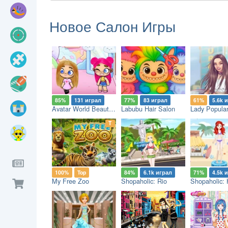
Новое Салон Игры
85%
131 играл
77%
83 играл
61%
5.6k 
Avatar World Beauty Salon
Labubu Hair Salon
Lady Popula
op
T
100%
Top
84%
6.1k играл
71%
4.5k 
My Free Zoo
Shopaholic: Rio
Shopaholic: 