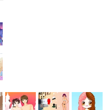
 Glamorous Real Haircuts