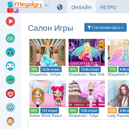
ИГРЫ
ИГРЫ
ОНЛАЙН
РЕТРО
Салон Игры
Сортировка
Дата
78%
16.2k играл
87%
12.6k играл
77%
6.9k 
Shopaholic: Hollywood
Shopaholic: New York
Shopaholic P
85%
131 играл
85%
5.9k играл
61%
5.6k 
Avatar World Beauty Salon
Shopaholic: Tokyo
Lady Popula