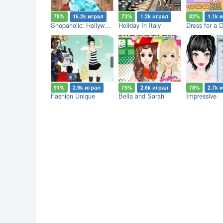
78%
16.2k играл
73%
1.2k играл
82%
1.1k 
Shopaholic: Hollywood
Holiday In Italy
Dress for a 
91%
2.9k играл
75%
2.6k играл
78%
2.7k 
Fashion Unique
Bella and Sarah
Impressive