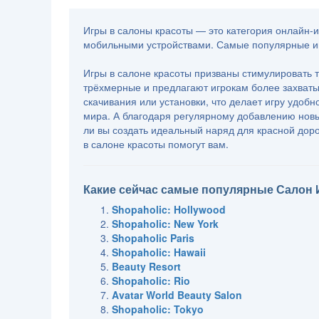
Игры в салоны красоты — это категория онлайн-и
мобильными устройствами. Самые популярные игр
Игры в салоне красоты призваны стимулировать 
трёхмерные и предлагают игрокам более захваты
скачивания или установки, что делает игру удобн
мира. А благодаря регулярному добавлению новых
ли вы создать идеальный наряд для красной дор
в салоне красоты помогут вам.
Какие сейчас самые популярные Салон
Shopaholic: Hollywood
Shopaholic: New York
Shopaholic Paris
Shopaholic: Hawaii
Beauty Resort
Shopaholic: Rio
Avatar World Beauty Salon
Shopaholic: Tokyo