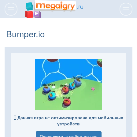
Переключить
Пере
навигацию
нави
Bumper.io
Данная игра не оптимизирована для мобильных
устройств
Продолжить в любом случае