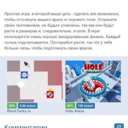
Простая игра, в которой ваша цель - сделать все возможное,
чтобы оттолкнуть вашего врага от игрового поля. Устраните
своих противников, но будьте утомлены, так как они будут
расти в размерах и, следовательно, в силе. В игре
используется очень хорошо закодированная физика. Каждый
толчок подсчитывается. Постарайся расти, так что у тебя
больше силы, чтобы подтолкнуть своих врагов.
83%
3.3k играл
80%
156 играл
8
BlockTanks.io
Hole Arena
Fr
Комментарии