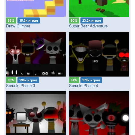
85%
35.3k играл
90%
23.2k играл
Draw Climber
Super Bear Adventure
93%
196k играл
94%
179k играл
Sprunki Phase 3
Sprunki Phase 4