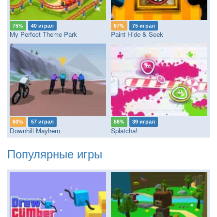
75%
40 играл
67%
75 играл
My Perfect Theme Park
Paint Hide & Seek
60%
57 играл
88%
39 играл
Downhill Mayhem
Splatcha!
Популярные игры