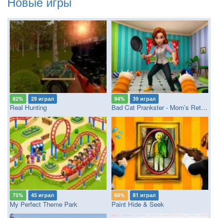
Новые игры
82%
29 играл
94%
39 играл
Real Hunting
Bad Cat Prankster - Mom’s Return
75%
45 играл
68%
81 играл
My Perfect Theme Park
Paint Hide & Seek