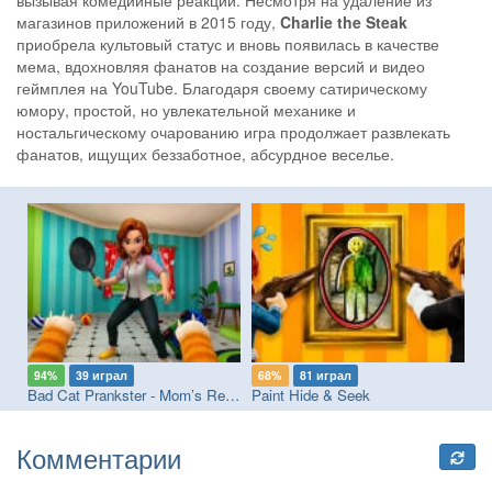
магазинов приложений в 2015 году,
Charlie the Steak
приобрела культовый статус и вновь появилась в качестве
мема, вдохновляя фанатов на создание версий и видео
геймплея на YouTube. Благодаря своему сатирическому
юмору, простой, но увлекательной механике и
ностальгическому очарованию игра продолжает развлекать
фанатов, ищущих беззаботное, абсурдное веселье.
94%
39 играл
68%
81 играл
7
ss
Bad Cat Prankster - Mom’s Return
Paint Hide & Seek
Ta
Комментарии