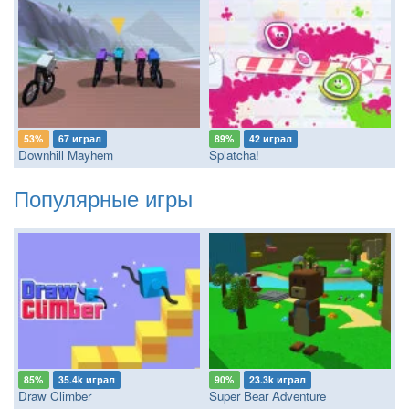
53%
67 играл
89%
42 играл
Downhill Mayhem
Splatcha!
Популярные игры
85%
35.4k играл
90%
23.3k играл
Draw Climber
Super Bear Adventure