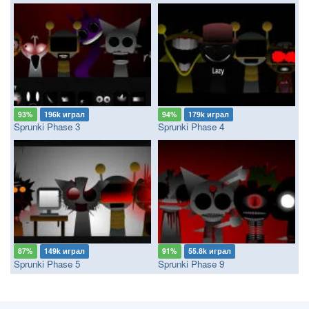
93%
196k играл
94%
179k играл
Sprunki Phase 3
Sprunki Phase 4
87%
149k играл
91%
55.8k играл
Sprunki Phase 5
Sprunki Phase 9