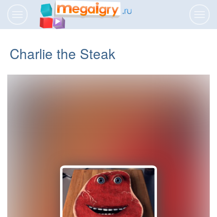
Переключить
Пере
навигацию
нави
Charlie the Steak