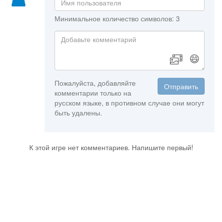
Минимальное количество символов: 3
😄
Пожалуйста, добавляйте
Отправить
комментарии только на
русском языке, в противном случае они могут
быть удалены.
К этой игре нет комментариев. Напишите первый!