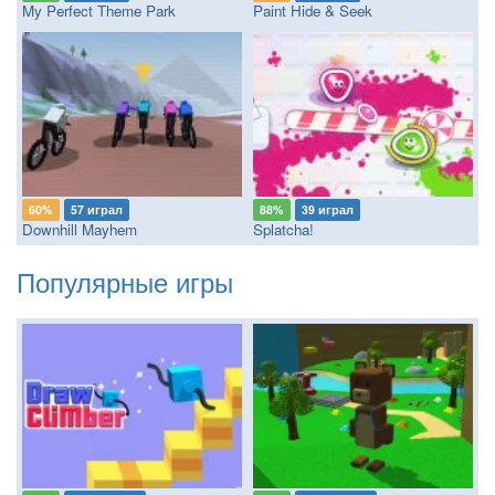
My Perfect Theme Park
Paint Hide & Seek
60%
57 играл
88%
39 играл
Downhill Mayhem
Splatcha!
Популярные игры