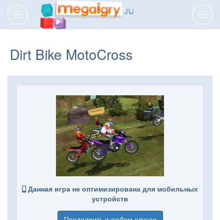
Переключить
Пере
навигацию
нави
Dirt Bike MotoCross
Данная игра не оптимизирована для мобильных
устройств
Продолжить в любом случае