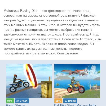
Motocross Racing Dirt — это трехмерная гоночная игра,
основанная на высококачественной реалистичной физике,
которая будет по достоинству оценена каждым поклонником
этих мощных машин. В этой игре, в которой вы будете играть
против разных гонщиков, вы можете выбрать тип гонки в
зависимости от количества гонщиков. Постарайтесь дойти до
конца, не врезавшись в препятствия. Всего есть 15 трасс, и вы
также можете выбирать из разных типов велосипедов. Вы
можете купить их за выигранные монеты, поэтому
постарайтесь выиграть как можно больше гонок.
94%
37 играл
68%
57 играл
7
Ramp Xtreme
Dirt Bike Stunt: Motorcycle Extreme
Cr