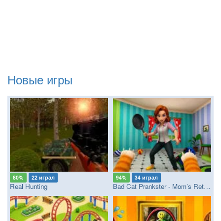
Новые игры
80%
22 играл
94%
34 играл
Real Hunting
Bad Cat Prankster - Mom’s Return