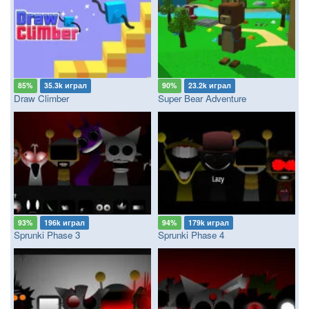
85%
35.3k играл
90%
23.2k играл
Draw Climber
Super Bear Adventure
93%
196k играл
94%
179k играл
Sprunki Phase 3
Sprunki Phase 4