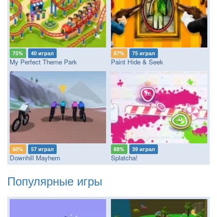
75%
40 играл
67%
75 играл
My Perfect Theme Park
Paint Hide & Seek
60%
57 играл
88%
39 играл
Downhill Mayhem
Splatcha!
Популярные игры