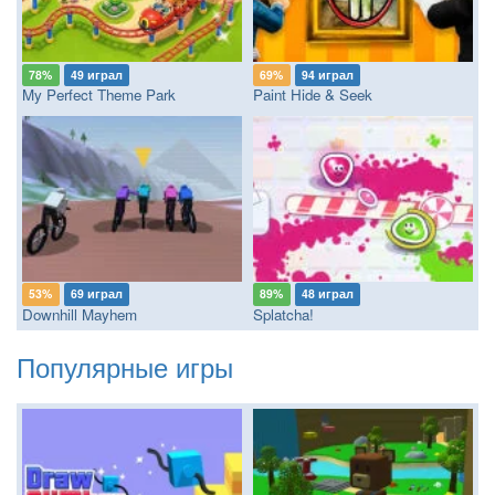
78%
49 играл
69%
94 играл
My Perfect Theme Park
Paint Hide & Seek
53%
69 играл
89%
48 играл
Downhill Mayhem
Splatcha!
Популярные игры