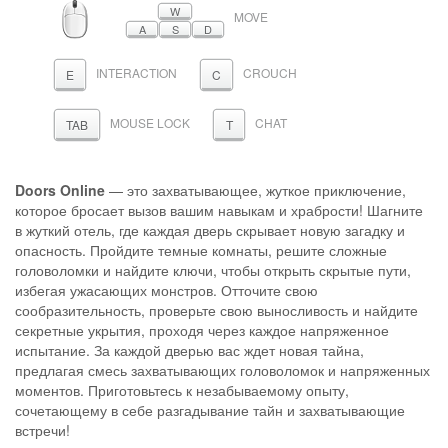
МЫШЬ
W
MOVE
A
S
D
INTERACTION
CROUCH
E
C
MOUSE LOCK
CHAT
TAB
T
Doors Online
— это захватывающее, жуткое приключение,
которое бросает вызов вашим навыкам и храбрости! Шагните
в жуткий отель, где каждая дверь скрывает новую загадку и
опасность. Пройдите темные комнаты, решите сложные
головоломки и найдите ключи, чтобы открыть скрытые пути,
избегая ужасающих монстров. Отточите свою
сообразительность, проверьте свою выносливость и найдите
секретные укрытия, проходя через каждое напряженное
испытание. За каждой дверью вас ждет новая тайна,
предлагая смесь захватывающих головоломок и напряженных
моментов. Приготовьтесь к незабываемому опыту,
сочетающему в себе разгадывание тайн и захватывающие
встречи!