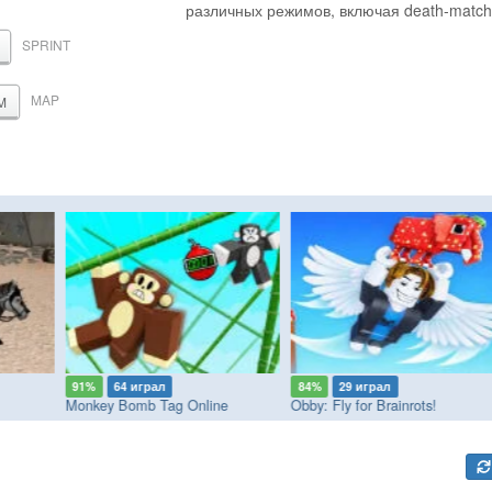
различных режимов, включая death-match,
SPRINT
MAP
M
91%
64 играл
84%
29 играл
Monkey Bomb Tag Online
Obby: Fly for Brainrots!