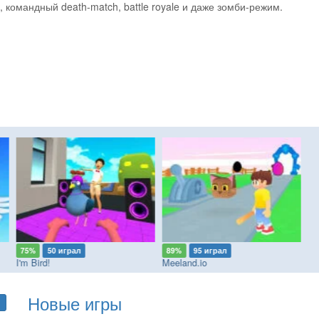
 командный death-match, battle royale и даже зомби-режим.
75%
50 играл
89%
95 играл
8
I'm Bird!
Meeland.io
Pa
Новые игры