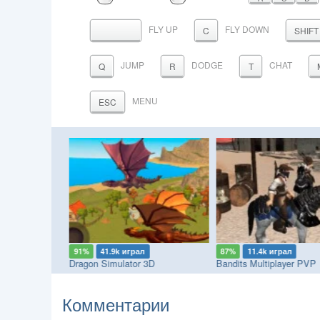
МЫШИ
МЫШИ
FLY UP
FLY DOWN
ПРОБЕЛ
C
SHIFT
JUMP
DODGE
CHAT
Q
R
T
MENU
ESC
91%
41.9k играл
87%
11.4k играл
Dragon Simulator 3D
Bandits Multiplayer PVP
Комментарии