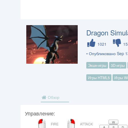
Dragon Simula
1021
15
• Опубликовано Sep 1
Экшн-игры
3D-игры
Игры HTML5
Игры W
Обзор
Управление:
ЛЕВУЮ
ПРАВАЯ
W
FIRE
ATTACK
КНОПКУ
КНОПКА
A
S
D