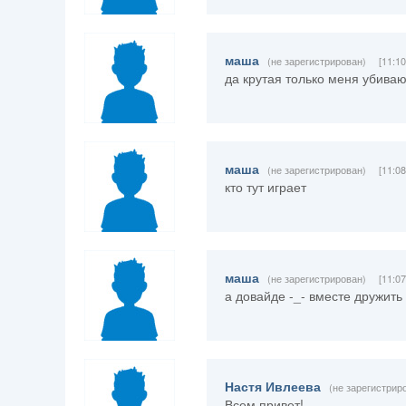
маша
(не зарегистрирован)
[11:1
да крутая только меня убиваю
маша
(не зарегистрирован)
[11:0
кто тут играет
маша
(не зарегистрирован)
[11:0
а довайде -_- вместе дружить
Настя Ивлеева
(не зарегистрир
Всем привет!