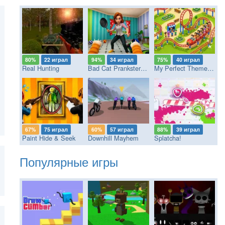
80%
22 играл
94%
34 играл
75%
40 играл
Real Hunting
Bad Cat Prankster - Mom’s Return
My Perfect Theme Park
67%
75 играл
60%
57 играл
88%
39 играл
Paint Hide & Seek
Downhill Mayhem
Splatcha!
Популярные игры