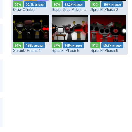
85%
35.3k играл
90%
23.2k играл
93%
196k играл
Draw Climber
Super Bear Adventure
Sprunki Phase 3
94%
179k играл
87%
149k играл
91%
55.7k играл
Sprunki Phase 4
Sprunki Phase 5
Sprunki Phase 9