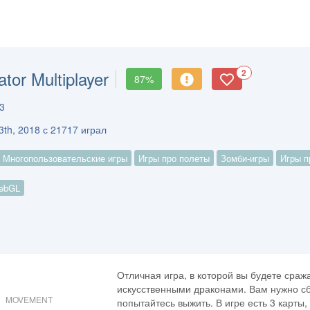
tor Multiplayer
2
87%
3
3th, 2018 с 21717 играл
Многопользовательские игры
Игры про полеты
Зомби-игры
Игры п
ebGL
Отличная игра, в которой вы будете сраж
искусственными драконами. Вам нужно сб
MOVEMENT
попытайтесь выжить. В игре есть 3 карты