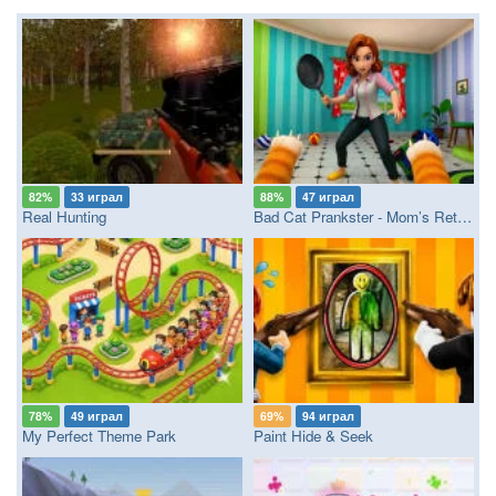
82%
33 играл
88%
47 играл
Real Hunting
Bad Cat Prankster - Mom’s Return
78%
49 играл
69%
94 играл
My Perfect Theme Park
Paint Hide & Seek