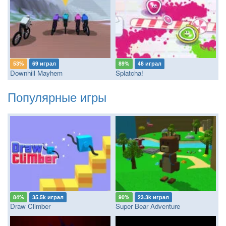
53%
69 играл
89%
48 играл
Downhill Mayhem
Splatcha!
Популярные игры
84%
35.5k играл
90%
23.3k играл
Draw Climber
Super Bear Adventure