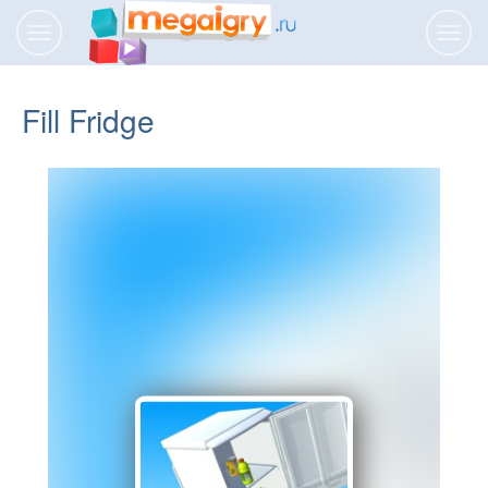
Переключить
Пере
навигацию
нави
Fill Fridge