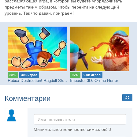
расслабляющая игра, в которой вы будете упорядочивать
предметы таким образом, чтобы перейти на следующий
уровень. Так что давай, поиграем!
88%
308 играл
92%
2.0k играл
9
Robux Destruction! Ragdoll Show!
Imposter 3D: Online Horror
Br
Комментарии
Минимальное количество символов: 3