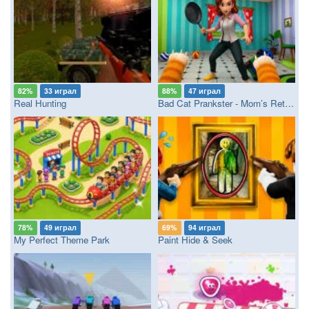
82%
33 играл
88%
47 играл
Real Hunting
Bad Cat Prankster - Mom’s Return
78%
49 играл
69%
94 играл
My Perfect Theme Park
Paint Hide & Seek