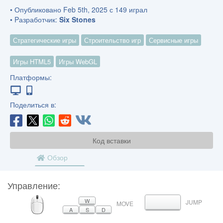
• Опубликовано Feb 5th, 2025 с 149 играл
• Pазработчик:
Six Stones
Стратегические игры
Строительство игр
Сервисные игры
Игры HTML5
Игры WebGL
Платформы:
Поделиться в:
Код вставки
Обзор
Управление:
МЫШЬ
W
JUMP
ПРОБЕЛ
MOVE
A
S
D