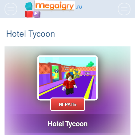
Переключить
Пере
навигацию
нави
Hotel Tycoon