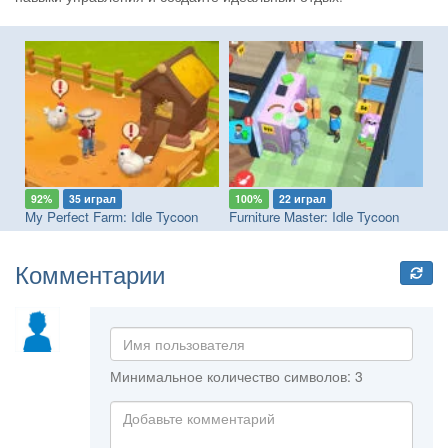
92%
35 играл
100%
22 играл
8
My Perfect Farm: Idle Tycoon
Furniture Master: Idle Tycoon
Комментарии
Минимальное количество символов: 3