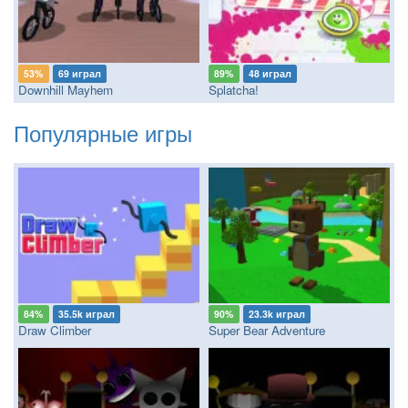
53%
69 играл
89%
48 играл
Downhill Mayhem
Splatcha!
Популярные игры
84%
35.5k играл
90%
23.3k играл
Draw Climber
Super Bear Adventure