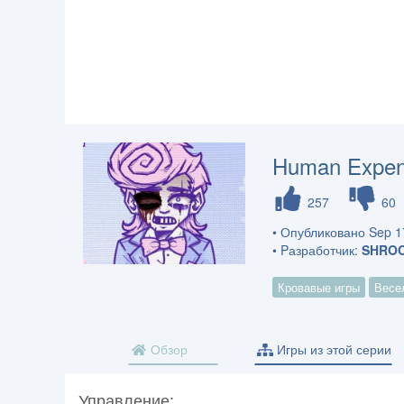
Human Expend
257
60
• Опубликовано Sep 17
• Pазработчик:
SHRO
Кровавые игры
Весе
Обзор
Игры из этой серии
Управление: