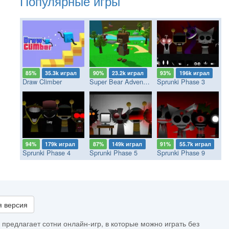
Популярные игры
85%
35.3k играл
90%
23.2k играл
93%
196k играл
Draw Climber
Super Bear Adventure
Sprunki Phase 3
94%
179k играл
87%
149k играл
91%
55.7k играл
Sprunki Phase 4
Sprunki Phase 5
Sprunki Phase 9
 версия
 предлагает сотни онлайн-игр, в которые можно играть без