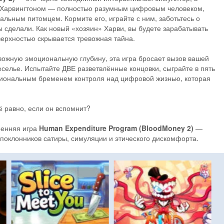
и Харвингтоном — полностью разумным цифровым человеком,
льным питомцем. Кормите его, играйте с ним, заботьтесь о
ы сделали. Как новый «хозяин» Харви, вы будете зарабатывать
оверхностью скрывается тревожная тайна.
ожную эмоциональную глубину, эта игра бросает вызов вашей
селье. Испытайте ДВЕ разветвлённые концовки, сыграйте в пять
оциональным бременем контроля над цифровой жизнью, которая
ё равно, если он вспомнит?
ренняя игра
Human Expenditure Program (BloodMoney 2)
—
поклонников сатиры, симуляции и этического дискомфорта.