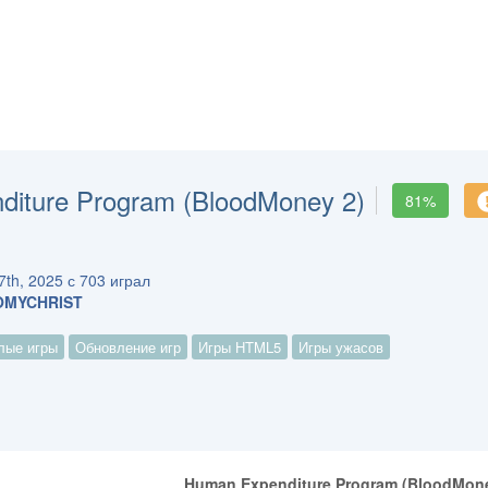
iture Program (BloodMoney 2)
81%
th, 2025 с 703 играл
OMYCHRIST
лые игры
Обновление игр
Игры HTML5
Игры ужасов
Human Expenditure Program (BloodMone