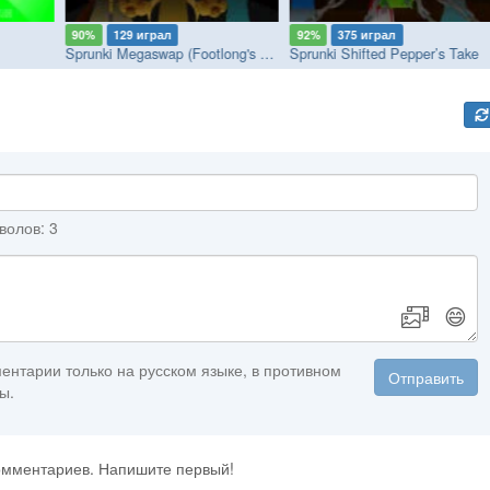
90%
129 играл
92%
375 играл
Sprunki Megaswap (Footlong's Take)
Sprunki Shifted Pepper’s Take
волов: 3
😄
ентарии только на русском языке, в противном
Отправить
ы.
комментариев. Напишите первый!