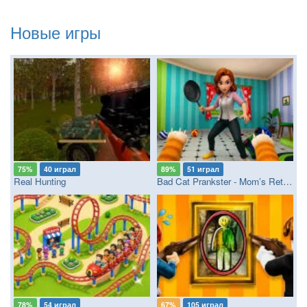
Новые игры
75%
40 играл
89%
51 играл
Real Hunting
Bad Cat Prankster - Mom’s Return
78%
54 играл
67%
105 играл