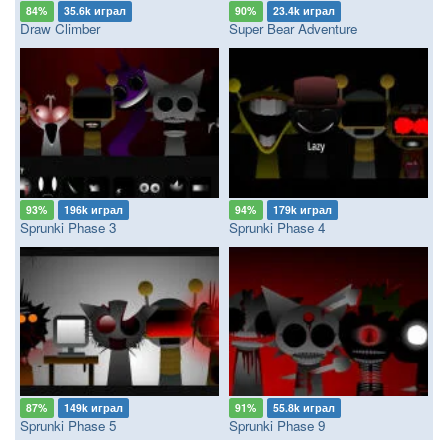
84%
35.6k играл
90%
23.4k играл
Draw Climber
Super Bear Adventure
93%
196k играл
94%
179k играл
Sprunki Phase 3
Sprunki Phase 4
87%
149k играл
91%
55.8k играл
Sprunki Phase 5
Sprunki Phase 9