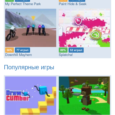
My Perfect Theme Park
Paint Hide & Seek
56%
77 играл
89%
52 играл
Downhill Mayhem
Splatcha!
Популярные игры