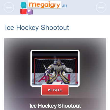
Переключить
Пере
навигацию
нави
Ice Hockey Shootout