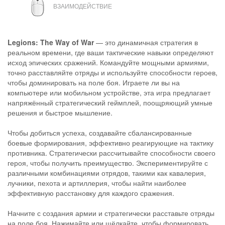
МЫШЬ
ВЗАИМОДЕЙСТВИЕ
Legions: The Way of War
— это динамичная стратегия в
реальном времени, где ваши тактические навыки определяют
исход эпических сражений. Командуйте мощными армиями,
точно расставляйте отряды и используйте способности героев,
чтобы доминировать на поле боя. Играете ли вы на
компьютере или мобильном устройстве, эта игра предлагает
напряжённый стратегический геймплей, поощряющий умные
решения и быстрое мышление.
Чтобы добиться успеха, создавайте сбалансированные
боевые формирования, эффективно реагирующие на тактику
противника. Стратегически рассчитывайте способности своего
героя, чтобы получить преимущество. Экспериментируйте с
различными комбинациями отрядов, такими как кавалерия,
лучники, пехота и артиллерия, чтобы найти наиболее
эффективную расстановку для каждого сражения.
Начните с создания армии и стратегически расставьте отряды
на поле боя. Нажимайте или щёлкайте, чтобы формировать