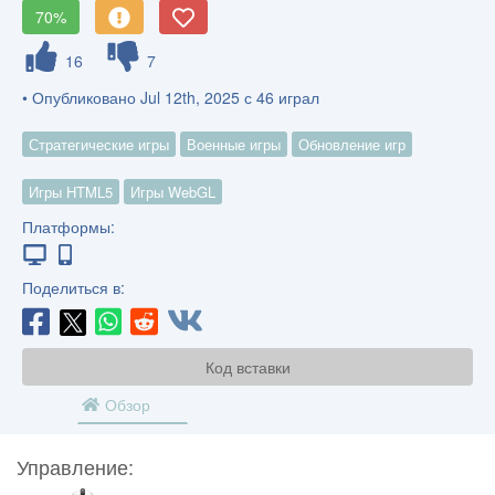
70%
16
7
• Опубликовано Jul 12th, 2025 с 46 играл
Стратегические игры
Военные игры
Обновление игр
Игры HTML5
Игры WebGL
Платформы:
Поделиться в:
Код вставки
Обзор
Управление: