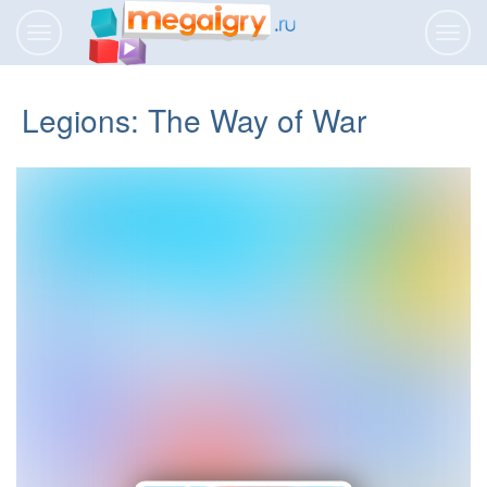
Переключить
Пере
навигацию
нави
Legions: The Way of War