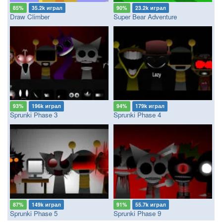
85%
35.2k играл
90%
23.2k играл
Draw Climber
Super Bear Adventure
93%
196k играл
94%
179k играл
Sprunki Phase 3
Sprunki Phase 4
87%
149k играл
91%
55.7k играл
Sprunki Phase 5
Sprunki Phase 9