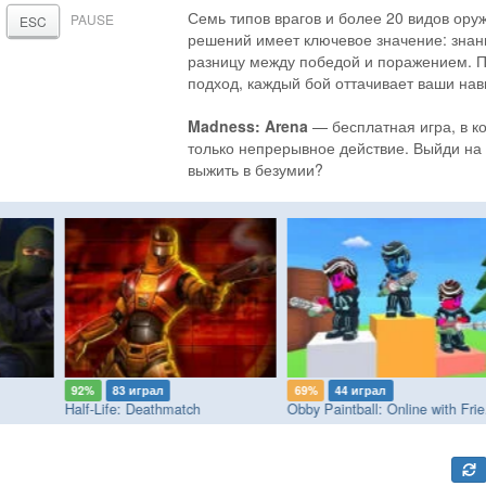
Семь типов врагов и более 20 видов ору
PAUSE
ESC
решений имеет ключевое значение: знание
разницу между победой и поражением. П
подход, каждый бой оттачивает ваши на
Madness: Arena
— бесплатная игра, в ко
только непрерывное действие. Выйди на 
выжить в безумии?
92%
83 играл
69%
44 играл
Half-Life: Deathmatch
Ob