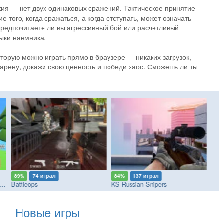
жия — нет двух одинаковых сражений. Тактическое принятие
 того, когда сражаться, а когда отступать, может означать
редпочитаете ли вы агрессивный бой или расчетливый
выки наемника.
торую можно играть прямо в браузере — никаких загрузок,
арену, докажи свою ценность и победи хаос. Сможешь ли ты
89%
74 играл
84%
137 играл
6
by Paintball: Online with Friends
Battleops
KS Russian Snipers
Br
Новые игры