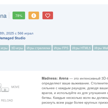
ena
78%
th, 2025 с 566 играл
Damaged Studio
 игры
3D-игры
Игры стрелялки
Игры FPS
Игры HTML5
Игры We
Madness: Arena
— это интенсивный 3D-б
определяют ваше выживание. Столкнитес
MOVE
сильнее с каждым раундом, доводя ваши
D
врагов, и используйте их для улучшения
битвы. Каждые несколько волн вы должн
RELOAD
рискнуть всем ради более крупных призо