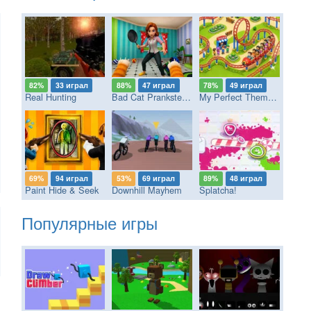
82%
33 играл
88%
47 играл
78%
49 играл
Real Hunting
Bad Cat Prankster - Mom’s Return
My Perfect Theme Park
69%
94 играл
53%
69 играл
89%
48 играл
Paint Hide & Seek
Downhill Mayhem
Splatcha!
Популярные игры