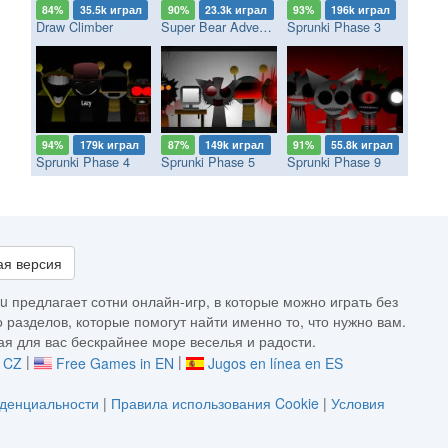
84%
35.5k играл
90%
23.3k играл
93%
196k играл
Draw Climber
Super Bear Adventure
Sprunki Phase 3
94%
179k играл
87%
149k играл
91%
55.8k играл
Sprunki Phase 4
Sprunki Phase 5
Sprunki Phase 9
я версия
u предлагает сотни онлайн-игр, в которые можно играть без
 разделов, которые помогут найти именно то, что нужно вам.
я для вас бескрайнее море веселья и радости.
|
|
v CZ
Free Games in EN
Jugos en línea en ES
денциальности
|
Правила использования Cookie
|
Условия