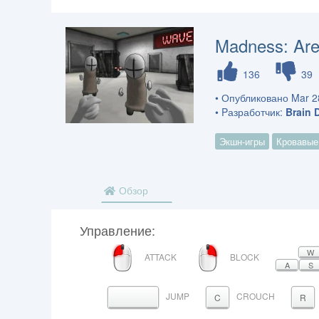
Madness: Ar
136
39
• Опубликовано Mar 28
• Pазработчик:
Brain 
Экшн-игры
Кровавые
Обзор
Управление:
ЛЕВУЮ
ПРАВАЯ
W
ATTACK
BLOCK
КНОПКУ
КНОПКА
A
S
МЫШИ
МЫШИ
JUMP
CROUCH
ПРОБЕЛ
C
R