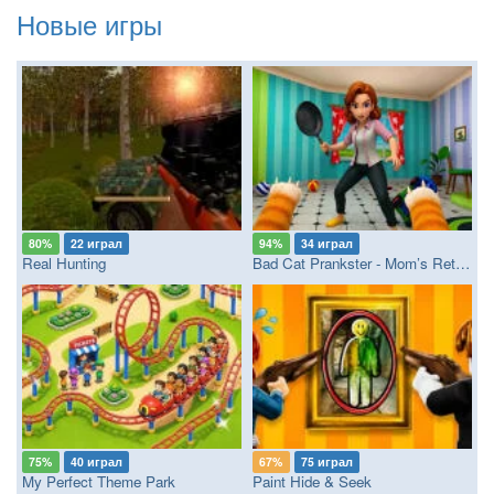
Новые игры
80%
22 играл
94%
34 играл
Real Hunting
Bad Cat Prankster - Mom’s Return
75%
40 играл
67%
75 играл
My Perfect Theme Park
Paint Hide & Seek