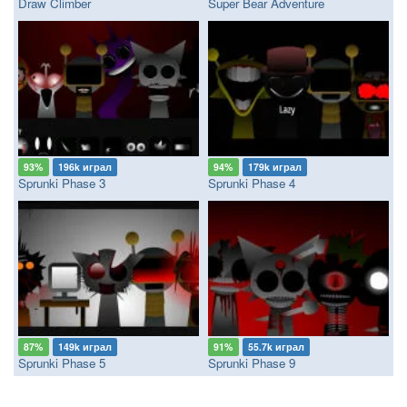
Draw Climber
Super Bear Adventure
93%
196k играл
94%
179k играл
Sprunki Phase 3
Sprunki Phase 4
87%
149k играл
91%
55.7k играл
Sprunki Phase 5
Sprunki Phase 9