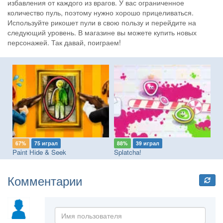
избавления от каждого из врагов. У вас ограниченное
количество пуль, поэтому нужно хорошо прицеливаться.
Используйте рикошет пули в свою пользу и перейдите на
следующий уровень. В магазине вы можете купить новых
персонажей. Так давай, поиграем!
67%
75 играл
88%
39 играл
8
Paint Hide & Seek
Splatcha!
Me
Комментарии