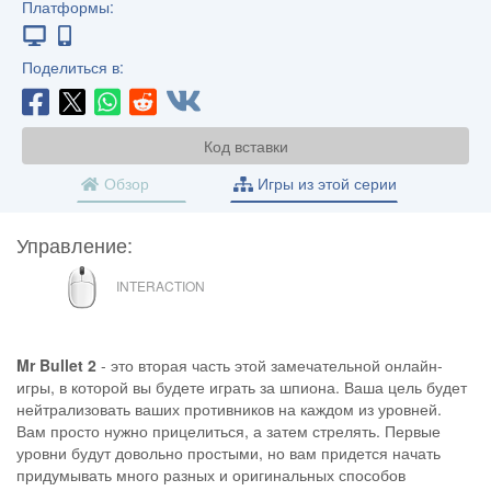
Платформы:
Поделиться в:
Код вставки
Обзор
Игры из этой серии
Управление:
МЫШЬ
INTERACTION
Mr Bullet 2
- это вторая часть этой замечательной онлайн-
игры, в которой вы будете играть за шпиона. Ваша цель будет
нейтрализовать ваших противников на каждом из уровней.
Вам просто нужно прицелиться, а затем стрелять. Первые
уровни будут довольно простыми, но вам придется начать
придумывать много разных и оригинальных способов