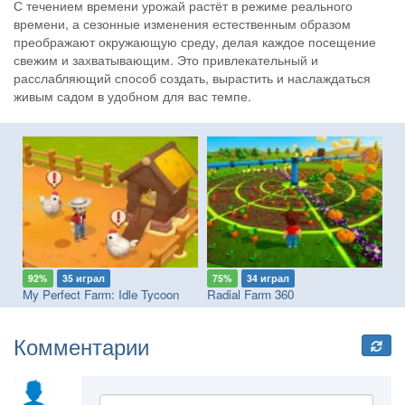
С течением времени урожай растёт в режиме реального
времени, а сезонные изменения естественным образом
преображают окружающую среду, делая каждое посещение
свежим и захватывающим. Это привлекательный и
расслабляющий способ создать, вырастить и наслаждаться
живым садом в удобном для вас темпе.
92%
35 играл
75%
34 играл
8
My Perfect Farm: Idle Tycoon
Radial Farm 360
Fa
Комментарии