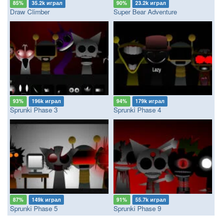
85%
35.2k играл
90%
23.2k играл
Draw Climber
Super Bear Adventure
93%
196k играл
94%
179k играл
Sprunki Phase 3
Sprunki Phase 4
87%
149k играл
91%
55.7k играл
Sprunki Phase 5
Sprunki Phase 9