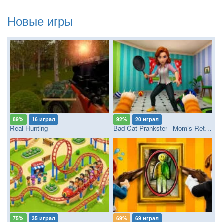
Новые игры
89%
16 играл
92%
20 играл
Real Hunting
Bad Cat Prankster - Mom’s Return
75%
35 играл
69%
69 играл