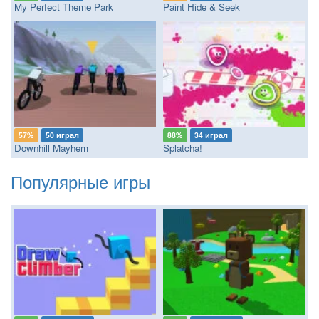
My Perfect Theme Park
Paint Hide & Seek
57%
50 играл
88%
34 играл
Downhill Mayhem
Splatcha!
Популярные игры