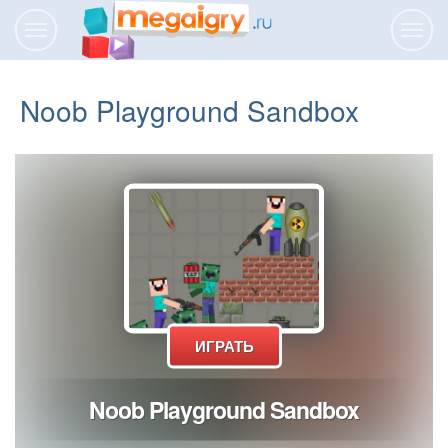
Переключить
Пере
навигацию
нави
Noob Playground Sandbox