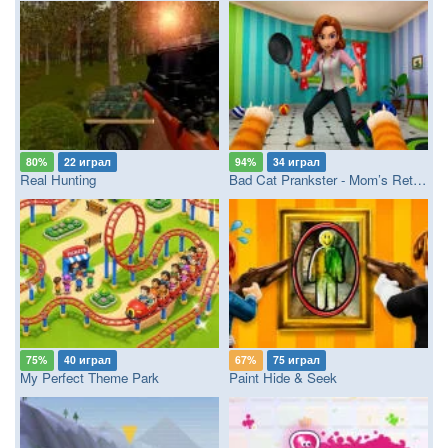
80%
22 играл
94%
34 играл
Real Hunting
Bad Cat Prankster - Mom’s Return
75%
40 играл
67%
75 играл
My Perfect Theme Park
Paint Hide & Seek