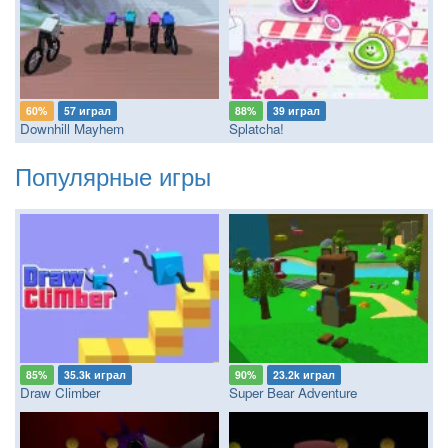
60%
57 играл
88%
39 играл
Downhill Mayhem
Splatcha!
Популярные игры
85%
35.3k играл
90%
23.2k играл
Draw Climber
Super Bear Adventure