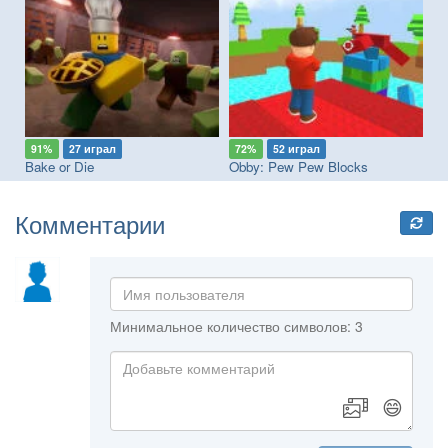
91%
27 играл
72%
52 играл
8
Bake or Die
Obby: Pew Pew Blocks
St
Комментарии
Минимальное количество символов: 3
😄