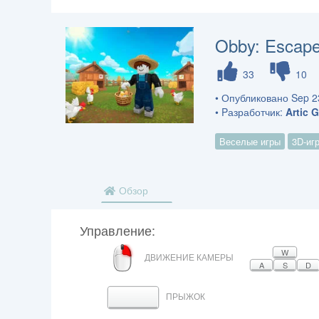
Obby: Escape
33
10
• Опубликовано Sep 23
• Pазработчик:
Artic 
Веселые игры
3D-иг
Обзор
Управление:
ПРАВАЯ
W
ДВИЖЕНИЕ КАМЕРЫ
КНОПКА
A
S
D
МЫШИ
ПРЫЖОК
ПРОБЕЛ