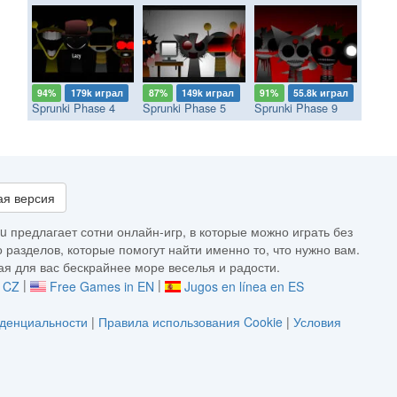
94%
179k играл
87%
149k играл
91%
55.8k играл
Sprunki Phase 4
Sprunki Phase 5
Sprunki Phase 9
я версия
u предлагает сотни онлайн-игр, в которые можно играть без
 разделов, которые помогут найти именно то, что нужно вам.
я для вас бескрайнее море веселья и радости.
|
|
v CZ
Free Games in EN
Jugos en línea en ES
денциальности
|
Правила использования Cookie
|
Условия