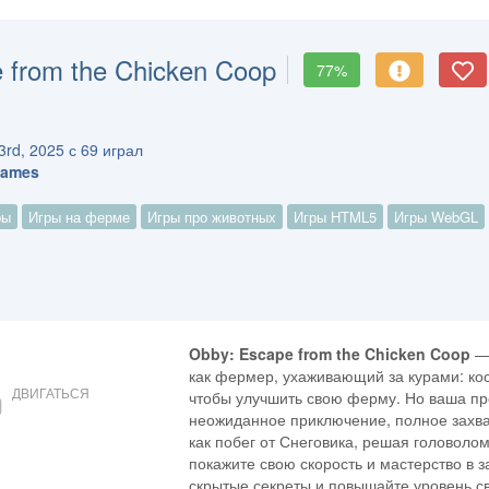
 from the Chicken Coop
77%
rd, 2025 с 69 играл
Games
ры
Игры на ферме
Игры про животных
Игры HTML5
Игры WebGL
Obby: Escape from the Chicken Coop
— 
как фермер, ухаживающий за курами: кос
ДВИГАТЬСЯ
чтобы улучшить свою ферму. Но ваша п
неожиданное приключение, полное захва
как побег от Снеговика, решая головолом
покажите свою скорость и мастерство в 
скрытые секреты и повышайте уровень с