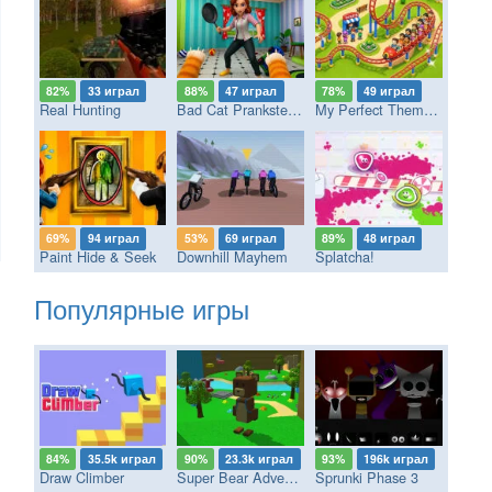
82%
33 играл
88%
47 играл
78%
49 играл
Real Hunting
Bad Cat Prankster - Mom’s Return
My Perfect Theme Park
69%
94 играл
53%
69 играл
89%
48 играл
Paint Hide & Seek
Downhill Mayhem
Splatcha!
Популярные игры
84%
35.5k играл
90%
23.3k играл
93%
196k играл
Draw Climber
Super Bear Adventure
Sprunki Phase 3