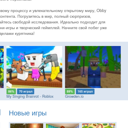
овому процессу и увлекательному открытому миру, Obby
контента. Погрузитесь в мир, полный сюрпризов,
айтесь свободой исследования. Идеально подходит для
ни-игры и творческий геймплей. Начните свой побег уже
еделами курятника!
86%
70 играл
89%
165 играл
7
My Singing Brainrot - Roblox
Growden.io
Gr
Новые игры