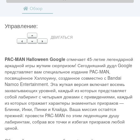
Обзор
Управление:
ВВЕРХ
ДВИГАТЬСЯ
ОСТАВИЛ
ВНИЗ
ПРАВИЛЬНО
PAC-MAN Halloween Google
отмечает 45-летие легендарной
аркадной игры жутким сюрпризом! Сегодняшний дудл Google
представляет вам специальное издание PAC-MAN,
посвящённое Хэллоуину, созданное совместно с Bandai
Namco Entertainment. Эта жуткая версия включает восемь
захватывающих уровней, каждый из которых представляет
собой лабиринт с четырьмя домами с привидениями, каждый
из которых отражает характеры знаменитых призраков —
Блинки, Инки, Пинки и Клайда. Ваша миссия остаётся
прежней: провести PAC-MAN по этим леденящим душу
лабиринтам, собрав все точки и избегая призраков любой
ценой.