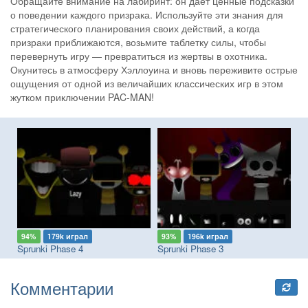
Обращайте внимание на лабиринт: он даёт ценные подсказки
о поведении каждого призрака. Используйте эти знания для
стратегического планирования своих действий, а когда
призраки приближаются, возьмите таблетку силы, чтобы
перевернуть игру — превратиться из жертвы в охотника.
Окунитесь в атмосферу Хэллоуина и вновь переживите острые
ощущения от одной из величайших классических игр в этом
жутком приключении PAC-MAN!
94%
179k играл
93%
196k играл
9
Sprunki Phase 4
Sprunki Phase 3
Th
Комментарии