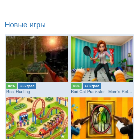
Новые игры
82%
33 играл
88%
47 играл
Real Hunting
Bad Cat Prankster - Mom’s Return