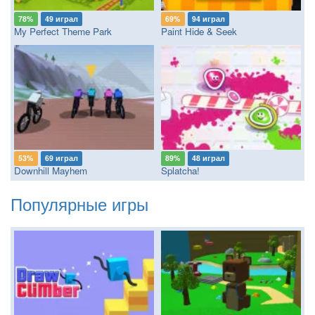
78%
49 играл
69%
94 играл
My Perfect Theme Park
Paint Hide & Seek
53%
69 играл
89%
48 играл
Downhill Mayhem
Splatcha!
Популярные игры