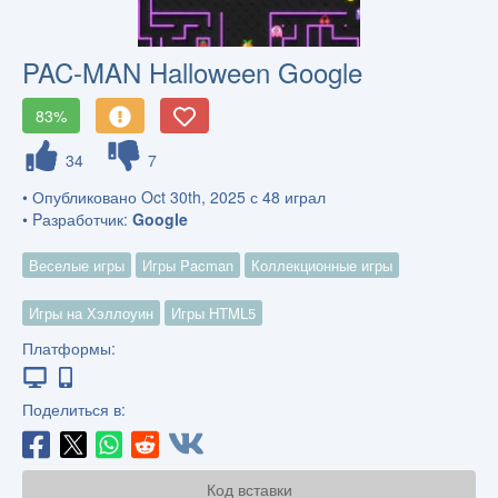
PAC-MAN Halloween Google
83%
34
7
• Опубликовано Oct 30th, 2025 с 48 играл
• Pазработчик:
Google
Веселые игры
Игры Pacman
Коллекционные игры
Игры на Хэллоуин
Игры HTML5
Платформы:
Поделиться в:
Код вставки