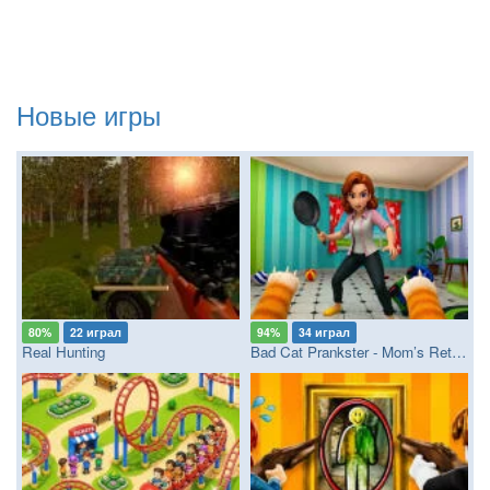
Новые игры
80%
22 играл
94%
34 играл
Real Hunting
Bad Cat Prankster - Mom’s Return