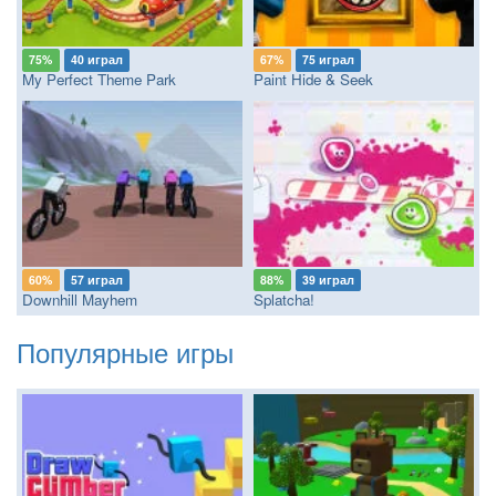
75%
40 играл
67%
75 играл
My Perfect Theme Park
Paint Hide & Seek
60%
57 играл
88%
39 играл
Downhill Mayhem
Splatcha!
Популярные игры