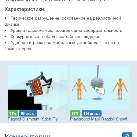
Характеристики:
Творческое разрушение, основанное на реалистичной
физике
Уровни головоломок, поощряющие сообразительность
Конкурентные глобальные таблицы лидеров
Удобная игра как на мобильных устройствах, так и на
компьютерах
83%
56 играл
87%
314 играл
7
 Gain - Ragdoll Sandbox
Ragdoll Dismount: Stick Fly
Playground Man! Ragdoll Show!
Pl
Комментарии