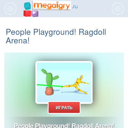
Переключить
Пере
навигацию
нави
People Playground! Ragdoll
Arena!