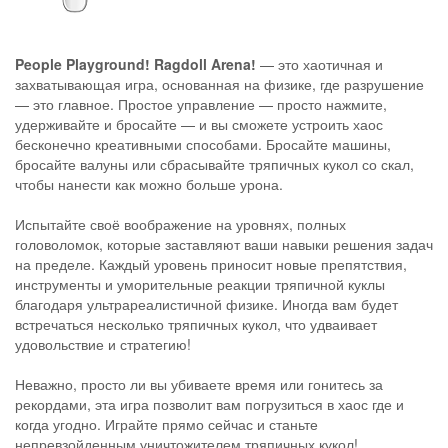
People Playground! Ragdoll Arena!
— это хаотичная и
захватывающая игра, основанная на физике, где разрушение
— это главное. Простое управление — просто нажмите,
удерживайте и бросайте — и вы сможете устроить хаос
бесконечно креативными способами. Бросайте машины,
бросайте валуны или сбрасывайте тряпичных кукол со скал,
чтобы нанести как можно больше урона.
Испытайте своё воображение на уровнях, полных
головоломок, которые заставляют ваши навыки решения задач
на пределе. Каждый уровень приносит новые препятствия,
инструменты и уморительные реакции тряпичной куклы
благодаря ультрареалистичной физике. Иногда вам будет
встречаться несколько тряпичных кукол, что удваивает
удовольствие и стратегию!
Неважно, просто ли вы убиваете время или гонитесь за
рекордами, эта игра позволит вам погрузиться в хаос где и
когда угодно. Играйте прямо сейчас и станьте
непревзойденным уничтожителем тряпичных кукол!