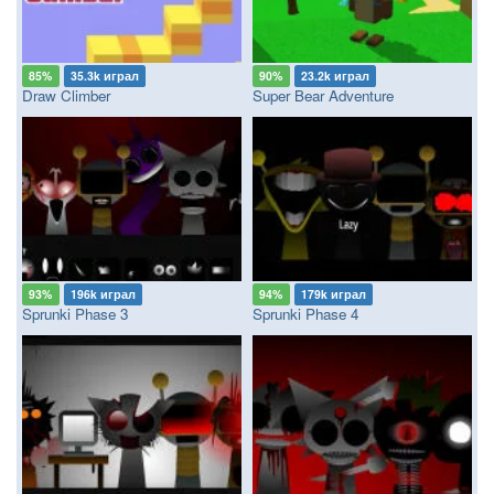
85%
35.3k играл
90%
23.2k играл
Draw Climber
Super Bear Adventure
93%
196k играл
94%
179k играл
Sprunki Phase 3
Sprunki Phase 4