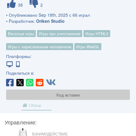
38
2
• Опубликовано Sep 18th, 2025 с 66 играл
• Pазработчик:
Oriken Studio
Веселые игры
Игры про уничтожение
Игры HTML5
Игры с нарисованным человечком
Игры WebGL
Платформы:
Поделиться в:
Код вставки
Обзор
Управление:
МЫШЬ
ВЗАИМОДЕЙСТВИЕ