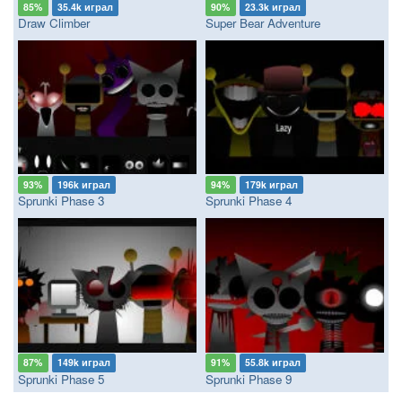
85%
35.4k играл
90%
23.3k играл
Draw Climber
Super Bear Adventure
93%
196k играл
94%
179k играл
Sprunki Phase 3
Sprunki Phase 4
87%
149k играл
91%
55.8k играл
Sprunki Phase 5
Sprunki Phase 9