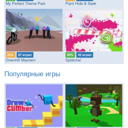
My Perfect Theme Park
Paint Hide & Seek
53%
67 играл
89%
42 играл
Downhill Mayhem
Splatcha!
Популярные игры