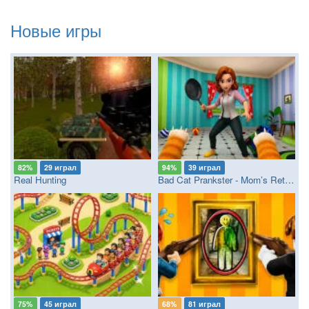
Новые игры
82%
29 играл
94%
39 играл
Real Hunting
Bad Cat Prankster - Mom’s Return
75%
45 играл
68%
81 играл