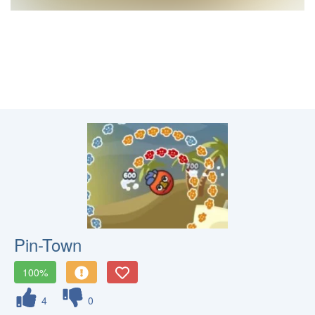
Pin-Town
100%
4
0