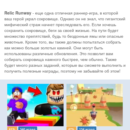
Relic Runway
- еще одна отличная раннер-игра, в которой
ваш герой украл сокровище. Однако он не знал, что гигантский
мифический страж начнет преследовать его. Если хочешь
сохранить сокровище, беги за своей жизнью. На пути будет
множество препятствий, будь то бездонные ямы или опасные
животные. Кроме того, вы также должны попытаться собрать
как можно больше золотых камней. Они могут быть
использованы различные обновления. Это позволит вам
собирать сокровища намного быстрее, чем обычно. Также
будет много разных заданий, которые вы сможете выполнить и
получить полезные награды, поэтому не забывайте об этом!
61%
340 играл
47%
134 играл
8