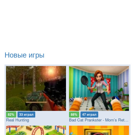
Новые игры
82%
33 играл
88%
47 играл
Real Hunting
Bad Cat Prankster - Mom’s Return