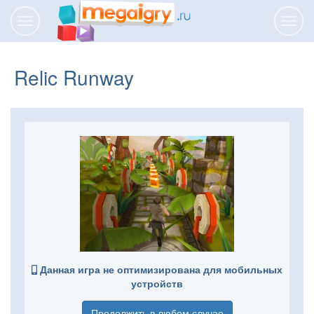
Переключить
Пере
навигацию
нави
Relic Runway
Данная игра не оптимизирована для мобильных
устройств
Продолжить в любом случае