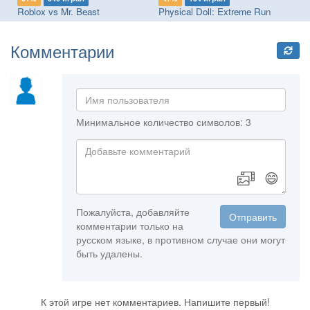
Roblox vs Mr. Beast
Physical Doll: Extreme Run
Ro
Комментарии
Минимальное количество символов: 3
😄
Пожалуйста, добавляйте
Отправить
комментарии только на
русском языке, в противном случае они могут
быть удалены.
К этой игре нет комментариев. Напишите первый!