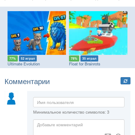
77%
52 играл
78%
35 играл
7
s You: Catch the Prisoner
Ultimate Evolution
Float for Brainrots
Комментарии
Минимальное количество символов: 3