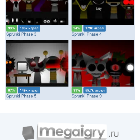
93%
196k играл
94%
179k играл
Sprunki Phase 3
Sprunki Phase 4
87%
149k играл
91%
55.7k играл
Sprunki Phase 5
Sprunki Phase 9