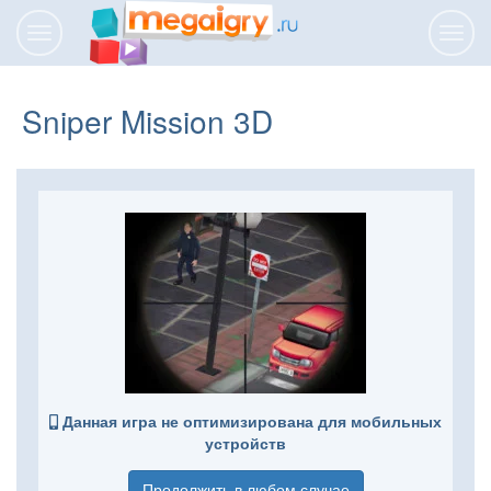
Переключить
Пере
навигацию
нави
Sniper Mission 3D
Данная игра не оптимизирована для мобильных
устройств
Продолжить в любом случае