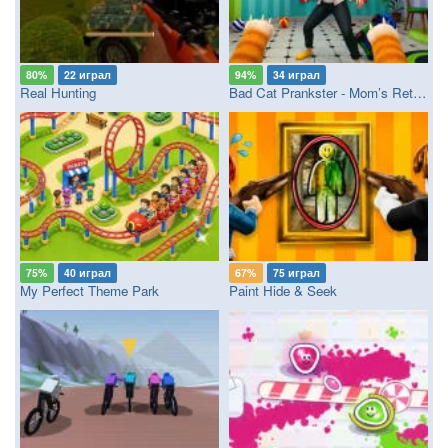
80%
22 играл
94%
34 играл
Real Hunting
Bad Cat Prankster - Mom’s Return
75%
40 играл
67%
75 играл
My Perfect Theme Park
Paint Hide & Seek