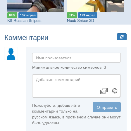
84%
137 играл
81%
173 играл
7
KS Russian Snipers
Noob Sniper 3D
Po
Комментарии
Минимальное количество символов: 3
😄
Пожалуйста, добавляйте
Отправить
комментарии только на
русском языке, в противном случае они могут
быть удалены.