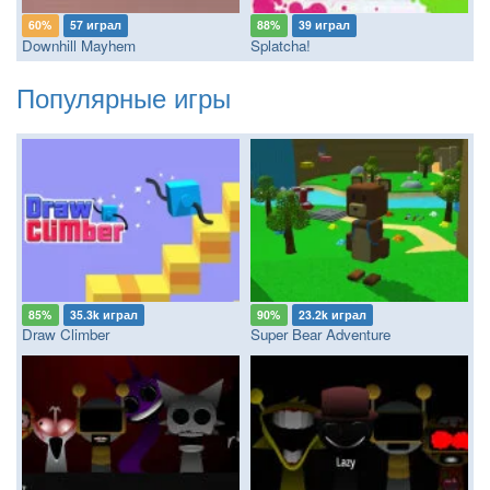
60%
57 играл
88%
39 играл
Downhill Mayhem
Splatcha!
Популярные игры
85%
35.3k играл
90%
23.2k играл
Draw Climber
Super Bear Adventure