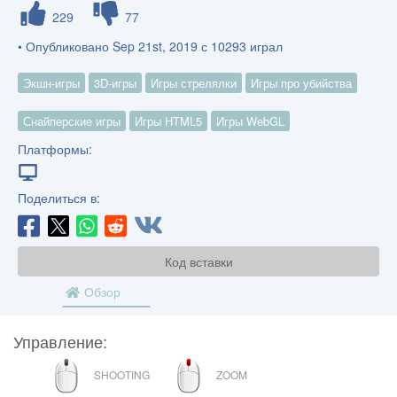
229
77
• Опубликовано Sep 21st, 2019 с 10293 играл
Экшн-игры
3D-игры
Игры стрелялки
Игры про убийства
Снайперские игры
Игры HTML5
Игры WebGL
Платформы:
Поделиться в:
Код вставки
Обзор
Управление:
МЫШЬ
КОЛЕСО
SHOOTING
ZOOM
ПРОКРУТКИ