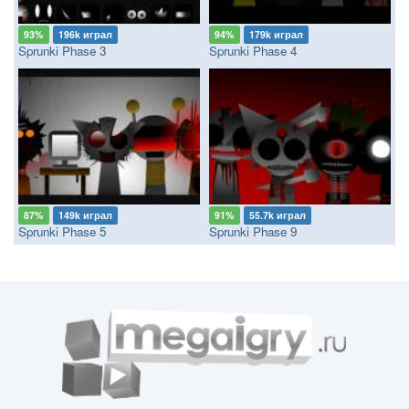
93%
196k играл
94%
179k играл
Sprunki Phase 3
Sprunki Phase 4
87%
149k играл
91%
55.7k играл
Sprunki Phase 5
Sprunki Phase 9