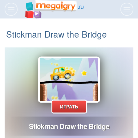
Переключить
Пере
навигацию
нави
Stickman Draw the Bridge