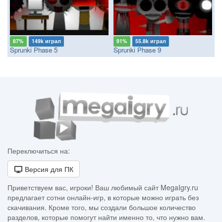
87%
149k играл
91%
55.8k играл
Sprunki Phase 5
Sprunki Phase 9
Переключиться на:
Версия для ПК
Приветствуем вас, игроки! Ваш любимый сайт MegaIgry.ru
предлагает сотни онлайн-игр, в которые можно играть без
скачивания. Кроме того, мы создали большое количество
разделов, которые помогут найти именно то, что нужно вам.