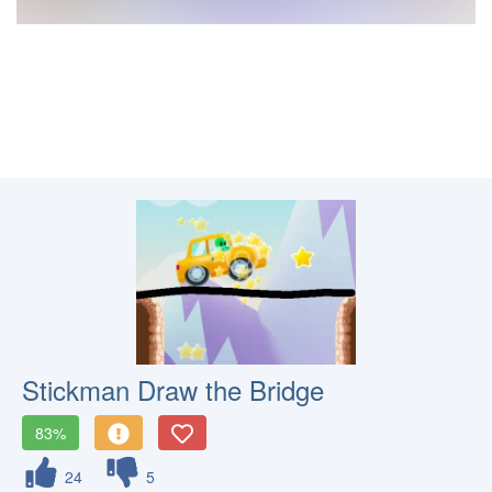
Stickman Draw the Bridge
83%
24
5