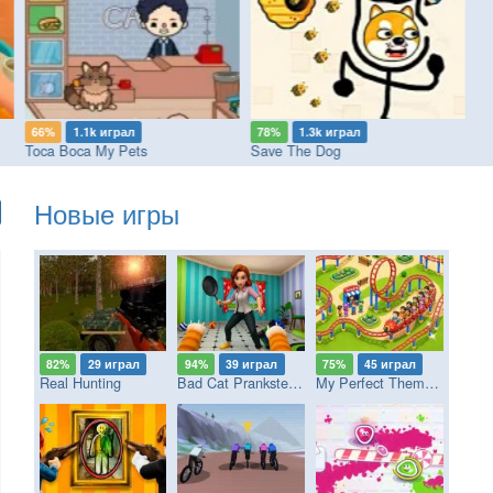
66%
1.1k играл
78%
1.3k играл
8
Toca Boca My Pets
Save The Dog
Go
Новые игры
82%
29 играл
94%
39 играл
75%
45 играл
Real Hunting
Bad Cat Prankster - Mom’s Return
My Perfect Theme Park