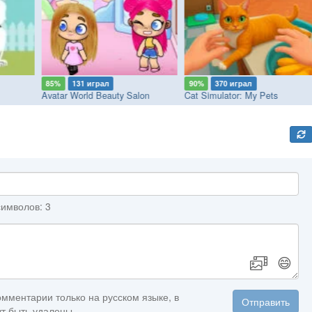
85%
131 играл
90%
370 играл
Avatar World Beauty Salon
Cat Simulator: My Pets
имволов: 3
😄
мментарии только на русском языке, в
Отправить
т быть удалены.