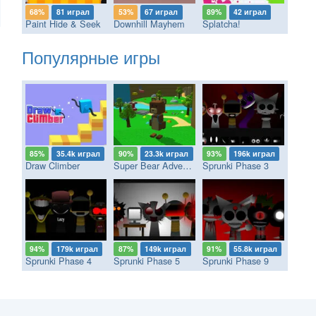
68%
81 играл
53%
67 играл
89%
42 играл
Paint Hide & Seek
Downhill Mayhem
Splatcha!
Популярные игры
85%
35.4k играл
90%
23.3k играл
93%
196k играл
Draw Climber
Super Bear Adventure
Sprunki Phase 3
94%
179k играл
87%
149k играл
91%
55.8k играл
Sprunki Phase 4
Sprunki Phase 5
Sprunki Phase 9