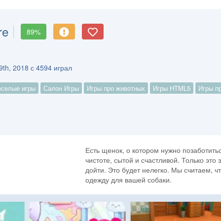
re
89%
9th, 2018 с 4594 играл
еселые игры
Салон Игры
Игры про животных
Игры HTML5
Игры п
Есть щенок, о котором нужно позаботить
чистоте, сытой и счастливой. Только это
дойти. Это будет нелегко. Мы считаем, 
одежду для вашей собаки.