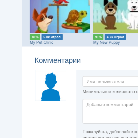
81%
5.0k играл
91%
4.7k играл
My Pet Clinic
My New Puppy
Комментарии
Минимальное количество с
Пожалуйста, добавляйте ко
противном случае они могу