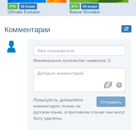
77%
52 играл
81%
54 играл
7
Ultimate Evolution
Beaver Simulator
I 
Комментарии
Минимальное количество символов: 3
😄
Пожалуйста, добавляйте
Отправить
комментарии только на
русском языке, в противном случае они могут
быть удалены.