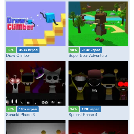
85%
35.4k играл
90%
23.3k играл
Draw Climber
Super Bear Adventure
93%
196k играл
94%
179k играл
Sprunki Phase 3
Sprunki Phase 4