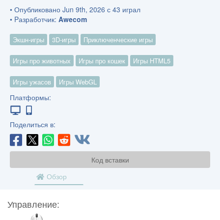
• Опубликовано Jun 9th, 2026 с 43 играл
• Pазработчик:
Awecom
Экшн-игры
3D-игры
Приключенческие игры
Игры про животных
Игры про кошек
Игры HTML5
Игры ужасов
Игры WebGL
Платформы:
Поделиться в:
Код вставки
Обзор
Управление:
МЫШЬ