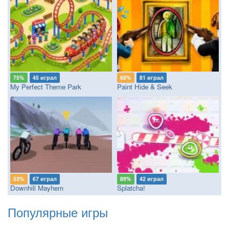
75%
45 играл
68%
81 играл
My Perfect Theme Park
Paint Hide & Seek
53%
67 играл
89%
42 играл
Downhill Mayhem
Splatcha!
Популярные игры