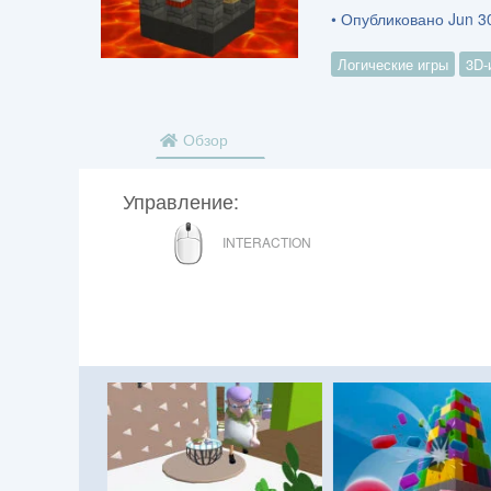
• Опубликовано Jun 30
Логические игры
3D-
Обзор
Управление:
МЫШЬ
INTERACTION