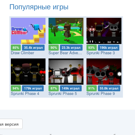
Популярные игры
85%
35.4k играл
90%
23.3k играл
93%
196k играл
Draw Climber
Super Bear Adventure
Sprunki Phase 3
94%
179k играл
87%
149k играл
91%
55.8k играл
Sprunki Phase 4
Sprunki Phase 5
Sprunki Phase 9
я версия