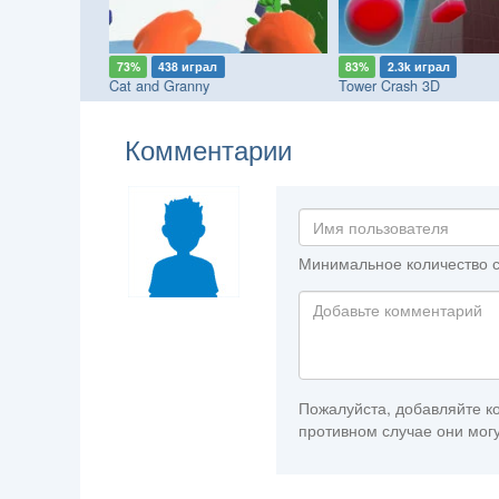
73%
438 играл
83%
2.3k играл
! Ragdoll Show!
Cat and Granny
Tower Crash 3D
Комментарии
Минимальное количество с
Пожалуйста, добавляйте ко
противном случае они могу