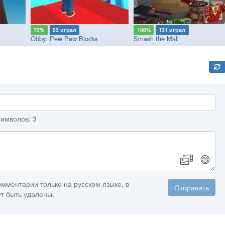
72%
52 играл
100%
131 играл
Obby: Pew Pew Blocks
Smash the Mall
имволов: 3
😄
мментарии только на русском языке, в
Отправить
т быть удалены.