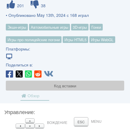
201
38
• Опубликовано May 13th, 2024 с 168 играл
Экшн-игры
Автомобильные игры
3D-игры
Гонки
Игры про полицейские погони
Игры HTML5
Игры WebGL
Платформы:
Поделиться в:
Код вставки
Обзор
Управление:
ВВЕРХ
MENU
ESC
ВОЖДЕНИЕ
ОСТАВИЛ
ВНИЗ
ПРАВИЛЬНО