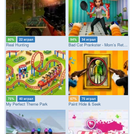
80%
22 играл
94%
34 играл
Real Hunting
Bad Cat Prankster - Mom’s Return
75%
40 играл
67%
75 играл
My Perfect Theme Park
Paint Hide & Seek