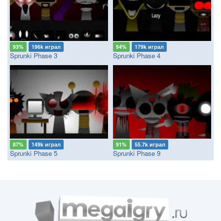
93%
196k играл
94%
179k играл
Sprunki Phase 3
Sprunki Phase 4
87%
149k играл
91%
55.7k играл
Sprunki Phase 5
Sprunki Phase 9