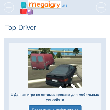
Переключить
Пере
навигацию
нави
Top Driver
Данная игра не оптимизирована для мобильных
устройств
Продолжить в любом случае