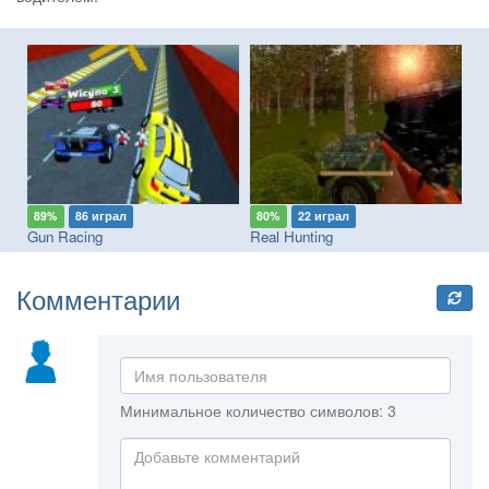
89%
86 играл
80%
22 играл
9
ad Paradise: The Road Warrior
Gun Racing
Real Hunting
Ra
Комментарии
Минимальное количество символов: 3