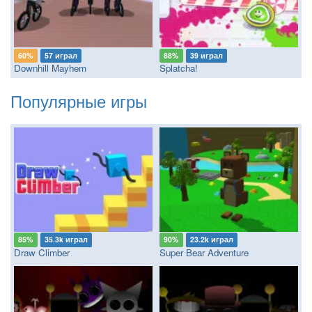
60%
57 играл
88%
39 играл
Downhill Mayhem
Splatcha!
Популярные игры
85%
35.3k играл
90%
23.2k играл
Draw Climber
Super Bear Adventure