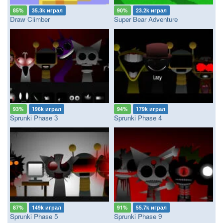
85%
35.3k играл
90%
23.2k играл
Draw Climber
Super Bear Adventure
93%
196k играл
94%
179k играл
Sprunki Phase 3
Sprunki Phase 4
87%
149k играл
91%
55.7k играл
Sprunki Phase 5
Sprunki Phase 9