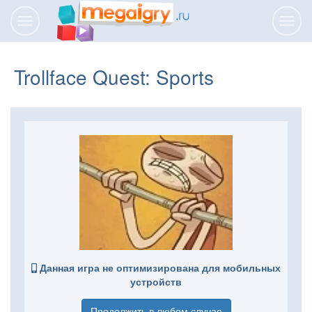
Переключить
Пере
навигацию
нави
Trollface Quest: Sports
Данная игра не оптимизирована для мобильных
устройств
Продолжить в любом случае