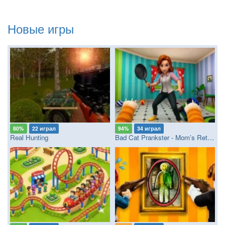
Новые игры
80%
22 играл
94%
34 играл
Real Hunting
Bad Cat Prankster - Mom’s Return