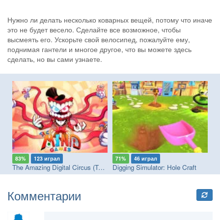
Нужно ли делать несколько коварных вещей, потому что иначе
это не будет весело. Сделайте все возможное, чтобы
высмеять его. Ускорьте свой велосипед, пожалуйте ему,
поднимая гантели и многое другое, что вы можете здесь
сделать, но вы сами узнаете.
83%
123 играл
71%
46 играл
8
: Catch the Secret Brainrot
The Amazing Digital Circus (TADC) Mind Games
Digging Simulator: Hole Craft
He
Комментарии