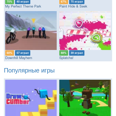
75%
40 играл
67%
75 играл
My Perfect Theme Park
Paint Hide & Seek
60%
57 играл
88%
39 играл
Downhill Mayhem
Splatcha!
Популярные игры