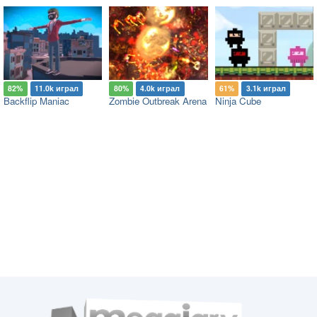
82%
11.0k играл
80%
4.0k играл
61%
3.1k играл
Backflip Maniac
Zombie Outbreak Arena
Ninja Cube