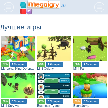
Переключить
Пере
навигацию
нави
Лучшие игры
87%
1.6k играл
73%
1.7k играл
88%
4.5k играл
My Land: King Defender
Mini Colony
Mini Farm
80%
6.3k играл
77%
6.0k играл
59%
6.3k играл
Mini Survival
Business Tycoon
Bean Jump