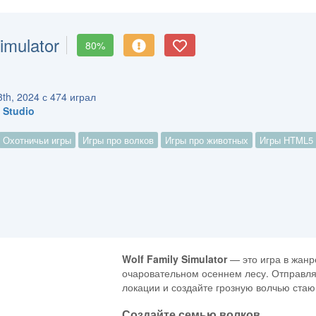
imulator
80%
th, 2024 с 474 играл
 Studio
Охотничьи игры
Игры про волков
Игры про животных
Игры HTML5
Wolf Family Simulator
— это игра в жанр
очаровательном осеннем лесу. Отправля
локации и создайте грозную волчью стаю
Создайте семью волков