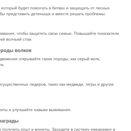
, который будет помогать в битвах и защищать от лесных
тобы представить детеныша и вместе решать проблемы.
ивания, чтобы защитить свою семью. Повышайте показатели
оей волчьей стаи.
ороды волков
движения открывайте такие породы, как серый волк,
лк.
гущественных лидеров, таких как медведи, тигры и другие
неты и улучшайте навыки выживания.
 награды
 получить опыт и монеты. Заходите в систему ежедневно и