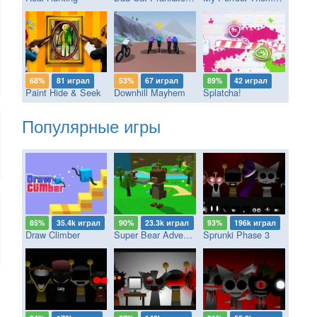
68%
81 играл
53%
67 играл
89%
42 играл
Paint Hide & Seek
Downhill Mayhem
Splatcha!
Популярные игры
85%
35.4k играл
90%
23.3k играл
93%
196k играл
Draw Climber
Super Bear Adventure
Sprunki Phase 3