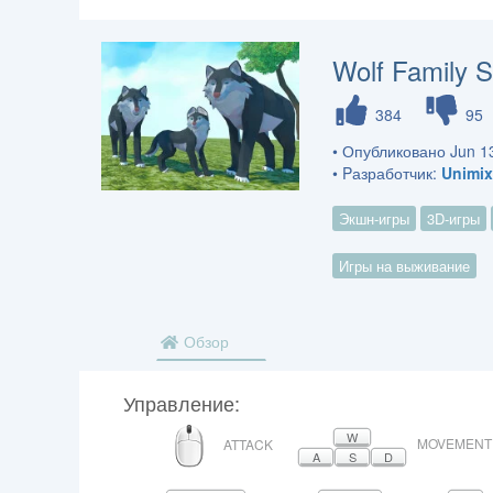
Wolf Family S
384
95
• Опубликовано Jun 13
• Pазработчик:
Unimix
Экшн-игры
3D-игры
Игры на выживание
Обзор
Управление:
МЫШЬ
W
MOVEMENT
ATTACK
A
S
D