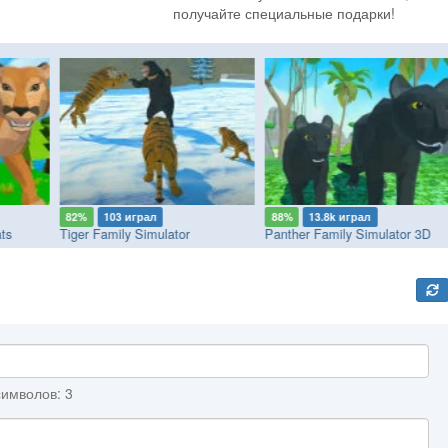
получайте специальные подарки!
82%
103 играл
88%
13.8k играл
ts
Tiger Family Simulator
Panther Family Simulator 3D
имволов: 3