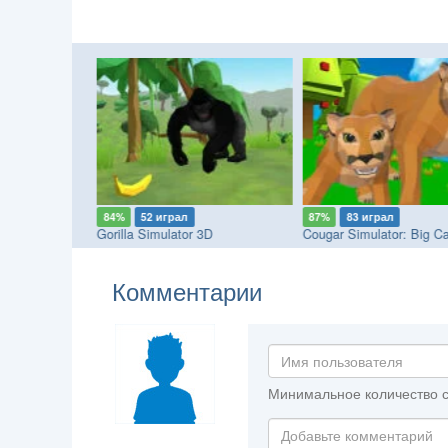
84%
52 играл
87%
83 играл
us Forest
Gorilla Simulator 3D
Cougar Simulator: Big Ca
Комментарии
Минимальное количество с