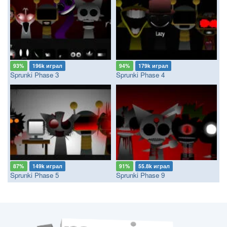
93%
196k играл
94%
179k играл
Sprunki Phase 3
Sprunki Phase 4
87%
149k играл
91%
55.8k играл
Sprunki Phase 5
Sprunki Phase 9