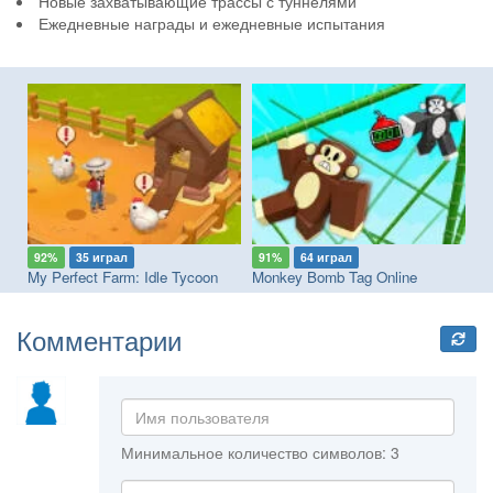
Новые захватывающие трассы с туннелями
Ежедневные награды и ежедневные испытания
92%
35 играл
91%
64 играл
6
My Perfect Farm: Idle Tycoon
Monkey Bomb Tag Online
Ch
Комментарии
Минимальное количество символов: 3