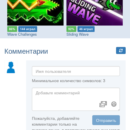
86%
144 играл
92%
46 играл
9
Wave Challenges
Sliding Wave
Ge
Комментарии
Минимальное количество символов: 3
😄
Пожалуйста, добавляйте
Отправить
комментарии только на
русском языке, в противном случае они могут