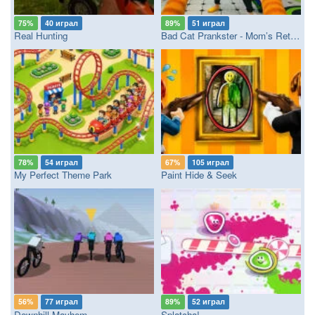
75%
40 играл
89%
51 играл
Real Hunting
Bad Cat Prankster - Mom’s Return
78%
54 играл
67%
105 играл
My Perfect Theme Park
Paint Hide & Seek
56%
77 играл
89%
52 играл
Downhill Mayhem
Splatcha!