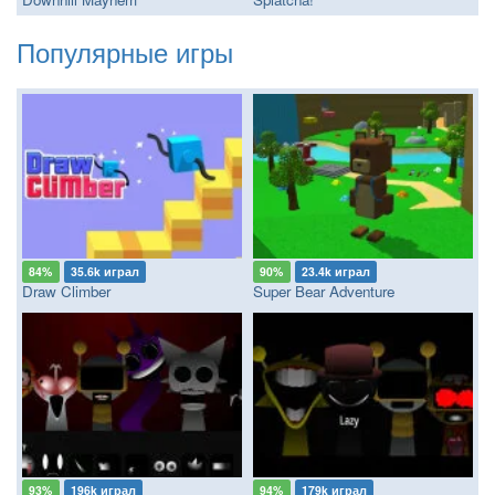
Популярные игры
84%
35.6k играл
90%
23.4k играл
Draw Climber
Super Bear Adventure
93%
196k играл
94%
179k играл