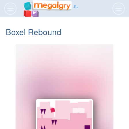
Переключить
Пере
навигацию
нави
Boxel Rebound