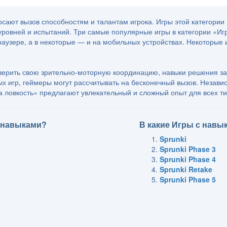
сают вызов способностям и талантам игрока. Игры этой категории 
уровней и испытаний. Три самые популярные игры в категории «Иг
 браузере, а в некоторые — и на мобильных устройствах. Некоторы
оверить свою зрительно-моторную координацию, навыки решения за
 игр, геймеры могут рассчитывать на бесконечный вызов. Независ
на ловкость» предлагают увлекательный и сложный опыт для всех ти
с навыками?
В какие Игры с навы
Sprunki
Sprunki Phase 3
Sprunki Phase 4
Sprunki Retake
Sprunki Phase 5