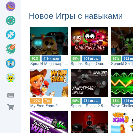
Новое Игры с навыками
92%
119 играл
98%
104 играл
92%
362 и
Sprunki Megaswap (Footlong's Take)
Sprunki Super Quadtruple Date
op
T
100%
Top
96%
781 играл
85%
144 и
My Free Farm 2
Sprunki: Phase 2.5 Definitive Edition
Wave Challe