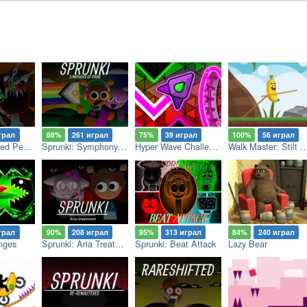
грал
88%
261 играл
75%
39 играл
100%
56 играл
Sprunki Shifted Pepper’s Take
Sprunki: Symphony of Pride
Hyper Wave Challenge
Walk Master: Stilt 
грал
90%
208 играл
95%
313 играл
84%
240 играл
nges
Sprunki: Aria Treatment
Sprunki: Beat Attack
Lazy Bear