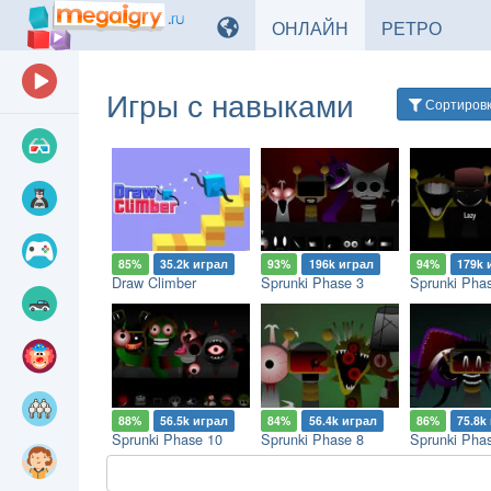
ИГРЫ
ИГРЫ
ОНЛАЙН
РЕТРО
Игры с навыками
Сортиров
85%
35.2k играл
93%
196k играл
94%
179k 
Draw Climber
Sprunki Phase 3
Sprunki Pha
88%
56.5k играл
84%
56.4k играл
86%
75.8k
Sprunki Phase 10
Sprunki Phase 8
Sprunki Pha