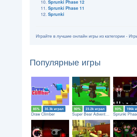
Sprunki Phase 12
Sprunki Phase 11
Sprunki
Играйте в лучшие онлайн игры из категории - Иг
Популярные игры
85%
35.3k играл
90%
23.2k играл
93%
196k 
Draw Climber
Super Bear Adventure
Sprunki Phas