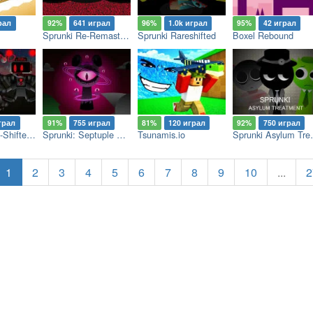
рал
92%
641 играл
96%
1.0k играл
95%
42 играл
Sprunki Re-Remastered
Sprunki Rareshifted
Boxel Rebound
грал
91%
755 играл
81%
120 играл
92%
750 играл
Sprunki: Anti-Shifted But Bad Ending
Sprunki: Septuple Shifted Phase 3 - The Oozing Paradox
Tsunamis.io
Sprunki
1
2
3
4
5
6
7
8
9
10
...
2