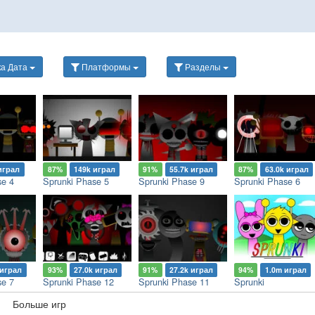
ка
Дата
Платформы
Разделы
играл
87%
149k играл
91%
55.7k играл
87%
63.0k играл
se 4
Sprunki Phase 5
Sprunki Phase 9
Sprunki Phase 6
 играл
93%
27.0k играл
91%
27.2k играл
94%
1.0m играл
se 7
Sprunki Phase 12
Sprunki Phase 11
Sprunki
Больше игр