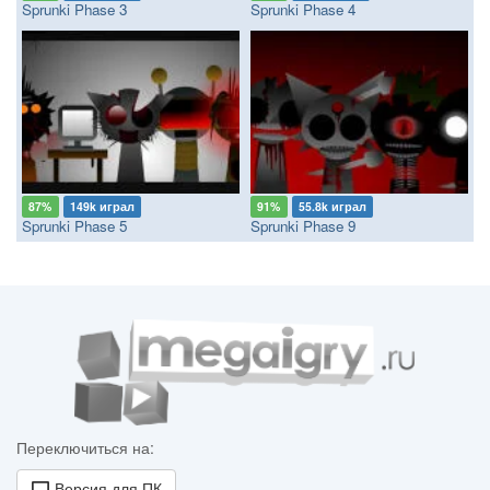
Sprunki Phase 3
Sprunki Phase 4
87%
149k играл
91%
55.8k играл
Sprunki Phase 5
Sprunki Phase 9
Переключиться на:
Версия для ПК