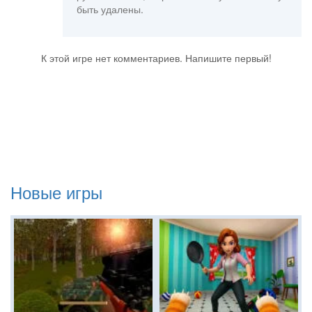
быть удалены.
К этой игре нет комментариев. Напишите первый!
Новые игры