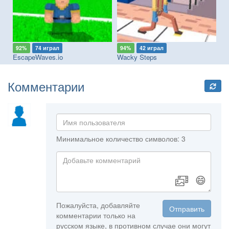
92%
74 играл
94%
42 играл
7
Chained Together: Co-Op Parkour
EscapeWaves.io
Wacky Steps
RV
Комментарии
Минимальное количество символов: 3
😄
Пожалуйста, добавляйте
Отправить
комментарии только на
русском языке, в противном случае они могут