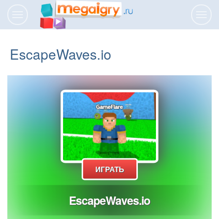
Переключить
Пере
навигацию
нави
EscapeWaves.io