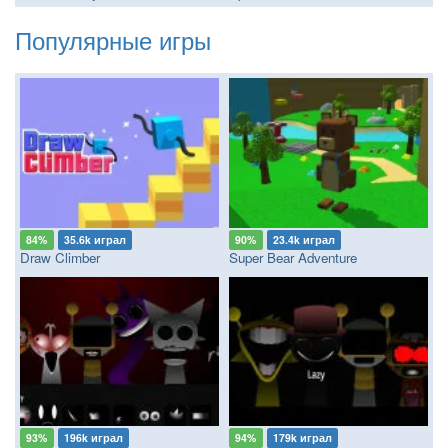
Популярные игры
84%
35.6k играл
90%
23.4k играл
Draw Climber
Super Bear Adventure
93%
196k играл
94%
179k играл