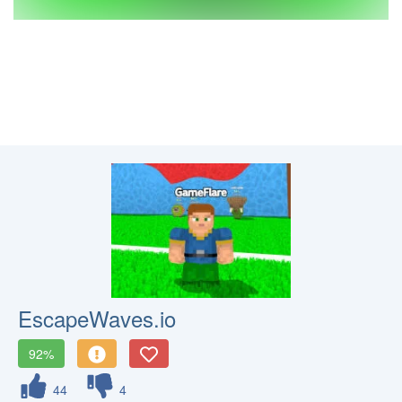
EscapeWaves.io
92%
44
4