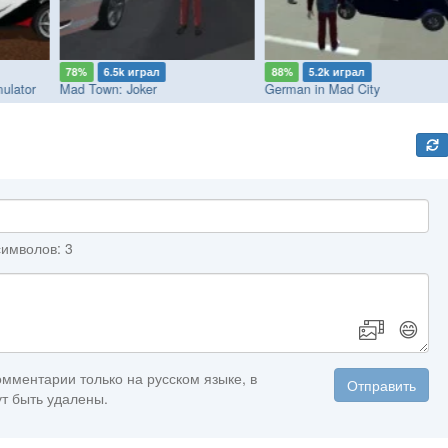
78%
6.5k играл
88%
5.2k играл
ulator
Mad Town: Joker
German in Mad City
имволов: 3
😄
мментарии только на русском языке, в
Отправить
т быть удалены.