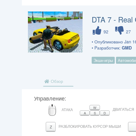
DTA 7 - Real
92
27
• Опубликовано Jan 16
• Pазработчик:
GMD
Экшн-игры
Автомоби
Обзор
Управление:
МЫШЬ
W
ДВИГАТЬСЯ
АТАКА
A
S
D
РАЗБЛОКИРОВАТЬ КУРСОР МЫШИ
Z