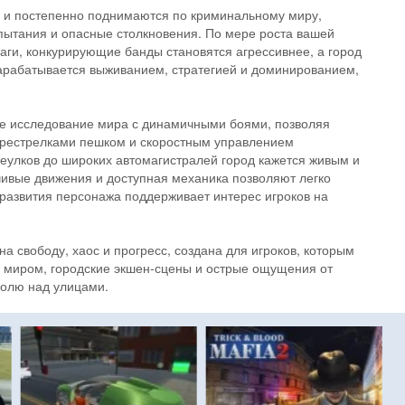
и и постепенно поднимаются по криминальному миру,
ытания и опасные столкновения. По мере роста вашей
аги, конкурирующие банды становятся агрессивнее, а город
зарабатывается выживанием, стратегией и доминированием,
ное исследование мира с динамичными боями, позволяя
ерестрелками пешком и скоростным управлением
реулков до широких автомагистралей город кажется живым и
чивые движения и доступная механика позволяют легко
а развития персонажа поддерживает интерес игроков на
на свободу, хаос и прогресс, создана для игроков, которым
 миром, городские экшен-сцены и острые ощущения от
ролю над улицами.