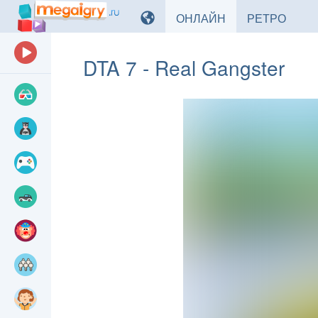
ИГРЫ
ИГРЫ
ОНЛАЙН
РЕТРО
DTA 7 - Real Gangster