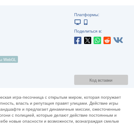
Платформы:
Поделиться в:
ры WebGL
Код вставки
еская игра-песочница с открытым миром, которая погружает
упность, власть и репутация правят улицами. Действие игры
 ландшафте и предлагает динамичные миссии, ожесточенные
огони с полицией, которые делают действие постоянным и
себе новые опасности и возможности, вознаграждая смелые