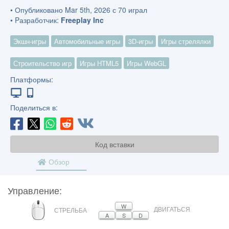
• Опубликовано Mar 5th, 2026 с 70 играл
• Pазработчик:
Freeplay Inc
Экшн-игры
Автомобильные игры
3D-игры
Игры стрелялки
Строительство игр
Игры HTML5
Игры WebGL
Платформы:
Поделиться в:
Код вставки
Обзор
Управление:
МЫШЬ
W
ДВИГАТЬСЯ
СТРЕЛЬБА
A
S
D