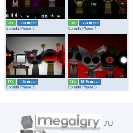
93%
196k играл
94%
179k играл
Sprunki Phase 3
Sprunki Phase 4
87%
149k играл
91%
55.7k играл
Sprunki Phase 5
Sprunki Phase 9