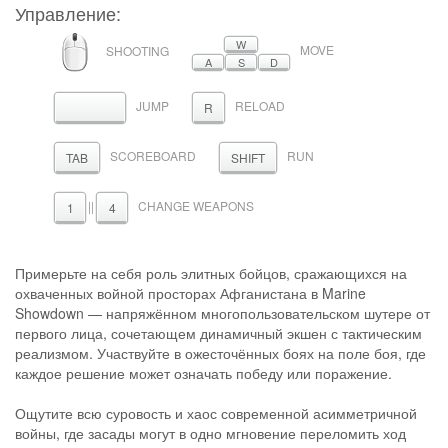
Управление:
МЫШЬ
W
MOVE
SHOOTING
A
S
D
JUMP
RELOAD
ПРОБЕЛ
R
SCOREBOARD
RUN
TAB
SHIFT
||
CHANGE WEAPONS
1
4
Примерьте на себя роль элитных бойцов, сражающихся на
охваченных войной просторах Афганистана в Marine
Showdown — напряжённом многопользовательском шутере от
первого лица, сочетающем динамичный экшен с тактическим
реализмом. Участвуйте в ожесточённых боях на поле боя, где
каждое решение может означать победу или поражение.
Ощутите всю суровость и хаос современной асимметричной
войны, где засады могут в одно мгновение переломить ход