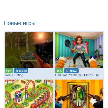
Новые игры
82%
33 играл
88%
47 играл
Real Hunting
Bad Cat Prankster - Mom’s Return