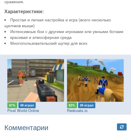
сражения.
Характеристики:
Простая и легкая настройка и игра (всего несколько
щелчков мыши)
Интенсивные бои с другими игроками или умными ботами
красивая и атмосферная среда
Многопользовательский шутер для всех
81%
49 играл
82%
39 играл
7
Pixel World Online
Redcoats.io
Fa
Комментарии