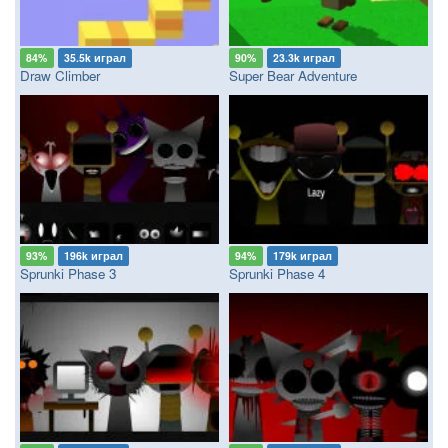
84%
35.5k играл
90%
23.3k играл
Draw Climber
Super Bear Adventure
93%
196k играл
94%
179k играл
Sprunki Phase 3
Sprunki Phase 4