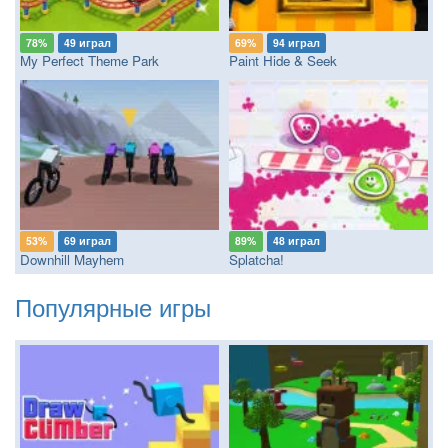
78%
49 играл
69%
94 играл
My Perfect Theme Park
Paint Hide & Seek
53%
69 играл
89%
48 играл
Downhill Mayhem
Splatcha!
Популярные игры