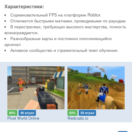
Характеристики:
Соревновательный FPS на платформе Roblox
Отличается быстрыми матчами, проводимыми по раундам.
В перестрелках, требующих высокого мастерства, точность
вознаграждается.
Разнообразные карты и постоянно пополняющийся
арсенал
Активное сообщество и стремительный темп обучения.
80%
48 играл
83%
39 играл
7
Pixel World Online
Redcoats.io
Fa