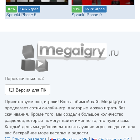
87%
149k играл
91%
55.7k играл
Sprunki Phase 5
Sprunki Phase 9
Переключиться на:
Версия для ПК
Приветствуем вас, игроки! Ваш любимый сайт MegaIgry.ru
предлагает сотни онлайн-игр, в которые можно играть без
скачивания. Кроме того, мы создали большое количество
разделов, которые помогут найти именно то, что нужно вам.
Каждый день мы добавляем только лучшие игры, создавая для
вас бескрайнее море веселья и радости.
Список разделов
|
|
|
Online hry v SK
Online hry v CZ