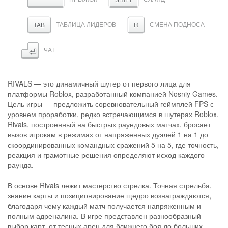
ТАБЛИЦА ЛИДЕРОВ
СМЕНА ПОДНОСА
TAB
R
⏎
ЧАТ
RIVALS — это динамичный шутер от первого лица для
платформы Roblox, разработанный компанией Nosniy Games.
Цель игры — предложить соревновательный геймплей FPS с
уровнем проработки, редко встречающимся в шутерах Roblox.
Rivals, построенный на быстрых раундовых матчах, бросает
вызов игрокам в режимах от напряженных дуэлей 1 на 1 до
скоординированных командных сражений 5 на 5, где точность,
реакция и грамотные решения определяют исход каждого
раунда.
В основе Rivals лежит мастерство стрелка. Точная стрельба,
знание карты и позиционирование щедро вознаграждаются,
благодаря чему каждый матч получается напряженным и
полным адреналина. В игре представлен разнообразный
выбор карт, от тесных арен для ближнего боя до больших