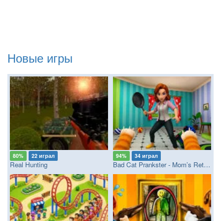
Новые игры
80%
22 играл
94%
34 играл
Real Hunting
Bad Cat Prankster - Mom’s Return