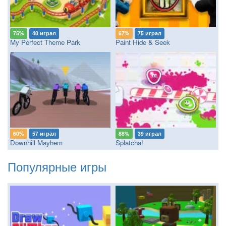
75%
40 играл
67%
75 играл
My Perfect Theme Park
Paint Hide & Seek
60%
57 играл
88%
39 играл
Downhill Mayhem
Splatcha!
Популярные игры