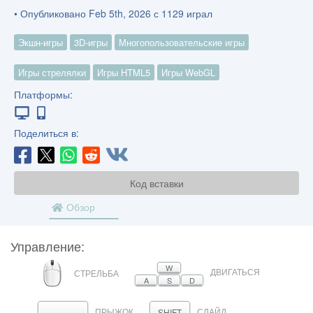
• Опубликовано Feb 5th, 2026 с 1129 играл
Экшн-игры
3D-игры
Многопользовательские игры
Игры стрелялки
Игры HTML5
Игры WebGL
Платформы:
Поделиться в:
Код вставки
Обзор
Управление:
МЫШЬ
W
ДВИГАТЬСЯ
СТРЕЛЬБА
A
S
D
ПРЫЖОК
СЛАЙД
ПРОБЕЛ
SHIFT