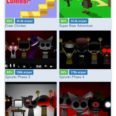
85%
35.3k играл
90%
23.2k играл
Draw Climber
Super Bear Adventure
93%
196k играл
94%
179k играл
Sprunki Phase 3
Sprunki Phase 4