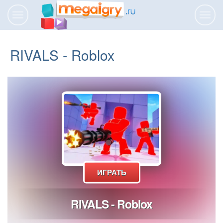
Переключить
Пере
навигацию
нави
RIVALS - Roblox