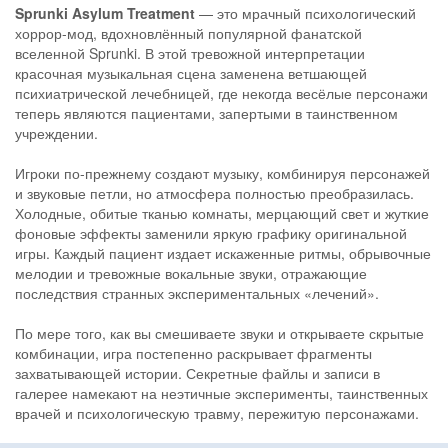
Sprunki Asylum Treatment
— это мрачный психологический
хоррор-мод, вдохновлённый популярной фанатской
вселенной Sprunki. В этой тревожной интерпретации
красочная музыкальная сцена заменена ветшающей
психиатрической лечебницей, где некогда весёлые персонажи
теперь являются пациентами, запертыми в таинственном
учреждении.
Игроки по-прежнему создают музыку, комбинируя персонажей
и звуковые петли, но атмосфера полностью преобразилась.
Холодные, обитые тканью комнаты, мерцающий свет и жуткие
фоновые эффекты заменили яркую графику оригинальной
игры. Каждый пациент издает искаженные ритмы, обрывочные
мелодии и тревожные вокальные звуки, отражающие
последствия странных экспериментальных «лечений».
По мере того, как вы смешиваете звуки и открываете скрытые
комбинации, игра постепенно раскрывает фрагменты
захватывающей истории. Секретные файлы и записи в
галерее намекают на неэтичные эксперименты, таинственных
врачей и психологическую травму, пережитую персонажами.