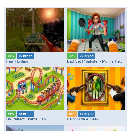
89%
16 играл
92%
20 играл
Real Hunting
Bad Cat Prankster - Mom’s Return
75%
35 играл
69%
69 играл
My Perfect Theme Park
Paint Hide & Seek