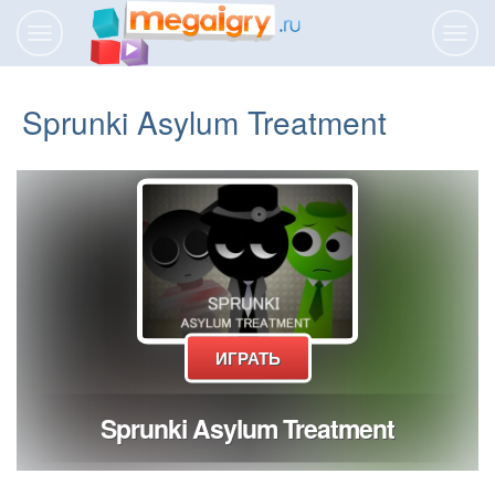
Переключить
Пере
навигацию
нави
Sprunki Asylum Treatment