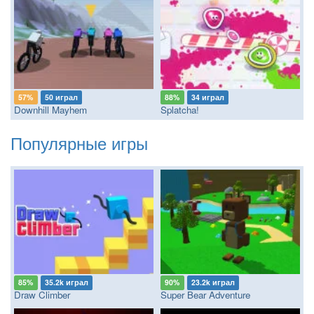
57%
50 играл
88%
34 играл
Downhill Mayhem
Splatcha!
Популярные игры
85%
35.2k играл
90%
23.2k играл
Draw Climber
Super Bear Adventure