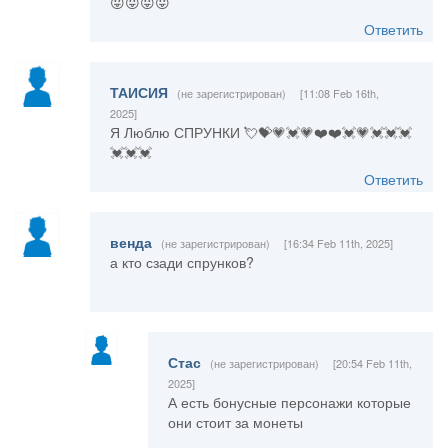
😛😛😛😛
Ответить
ТАИСИЯ
(не зарегистрирован)
[11:08 Feb 16th,
2025]
Я Люблю СПРУНКИ 💘💝💗💓💗❤️❤️💓💗💓💓💓
💓💓💓
Ответить
венда
(не зарегистрирован)
[16:34 Feb 11th, 2025]
а кто сзади спрунков?
Стас
(не зарегистрирован)
[20:54 Feb 11th,
2025]
А есть бонусные персонажи которые
они стоит за монеты