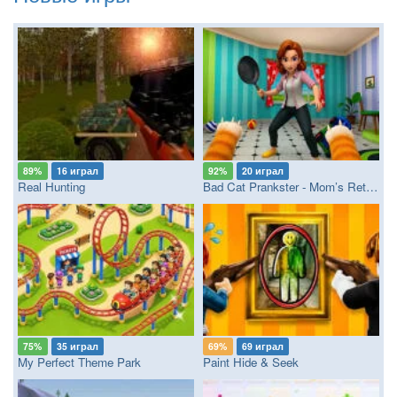
89%
16 играл
92%
20 играл
Real Hunting
Bad Cat Prankster - Mom’s Return
75%
35 играл
69%
69 играл
My Perfect Theme Park
Paint Hide & Seek