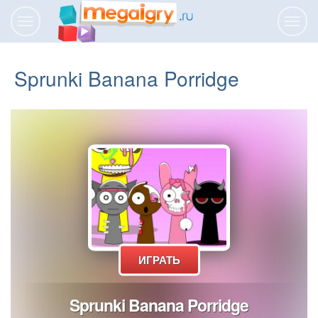
Переключить
Пере
навигацию
нави
Sprunki Banana Porridge