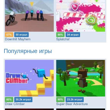
57%
50 играл
88%
34 играл
Downhill Mayhem
Splatcha!
Популярные игры
85%
35.2k играл
90%
23.2k играл
Draw Climber
Super Bear Adventure