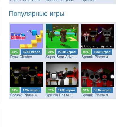
Популярные игры
84%
35.5k играл
90%
23.3k играл
93%
196k играл
Draw Climber
Super Bear Adventure
Sprunki Phase 3
94%
179k играл
87%
149k играл
91%
55.8k играл
Sprunki Phase 4
Sprunki Phase 5
Sprunki Phase 9