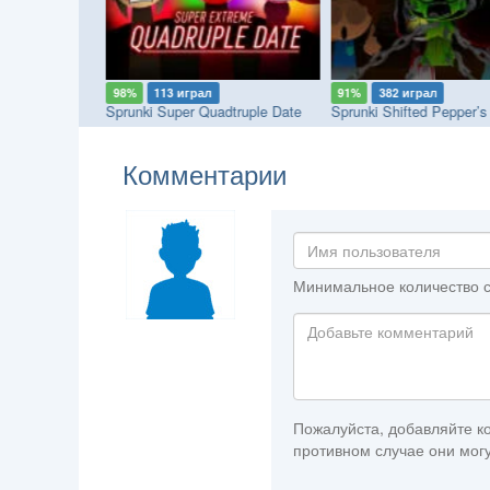
98%
113 играл
91%
382 играл
Sprunki Megaswap (Footlong's Take)
Sprunki Super Quadtruple Date
Sprunki Shifted Pepper’s
Комментарии
Минимальное количество с
Пожалуйста, добавляйте ко
противном случае они могу