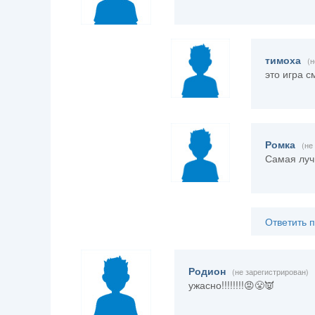
тимоха
(н
это игра 
Ромка
(не
Самая луч
Ответить 
Родион
(не зарегистрирован)
ужасно!!!!!!!!😡😤👿