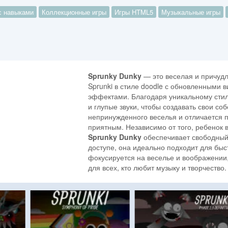
с навыками
Коллекционные игры
Игры HTML5
Музыкальные игры
Sprunky Dunky
— это веселая и причудл
Sprunki в стиле doodle с обновленными
эффектами. Благодаря уникальному стил
и глупые звуки, чтобы создавать свои с
непринужденного веселья и отличается 
приятным. Независимо от того, ребенок 
Sprunky Dunky
обеспечивает свободный 
доступе, она идеально подходит для быс
фокусируется на веселье и воображении,
для всех, кто любит музыку и творчество.