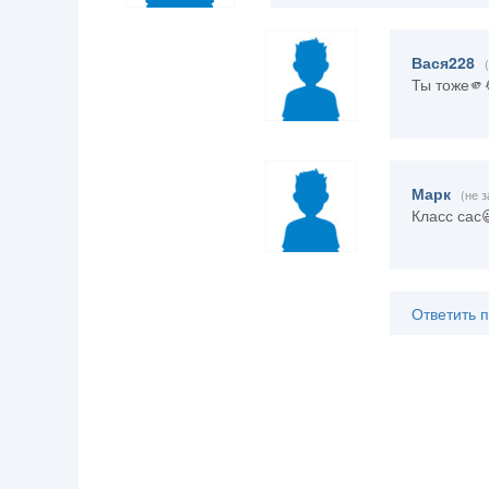
Вася228
Ты тоже🫵
Марк
(не 
Класс сас
Ответить 