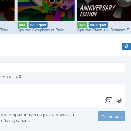
88%
271 играл
96%
803 играл
 Take
Sprunki: Symphony of Pride
Sprunki: Phase
имволов: 3
😄
мментарии только на русском языке, в
Отправить
т быть удалены.