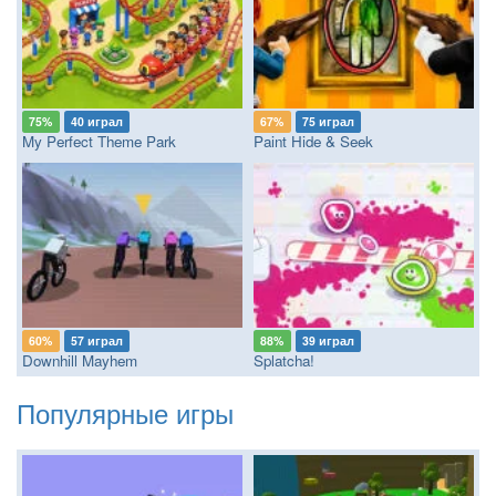
75%
40 играл
67%
75 играл
My Perfect Theme Park
Paint Hide & Seek
60%
57 играл
88%
39 играл
Downhill Mayhem
Splatcha!
Популярные игры