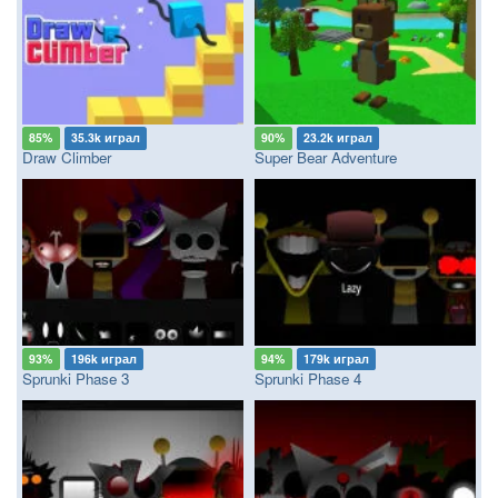
85%
35.3k играл
90%
23.2k играл
Draw Climber
Super Bear Adventure
93%
196k играл
94%
179k играл
Sprunki Phase 3
Sprunki Phase 4