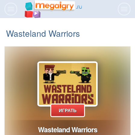
Переключить
Пере
навигацию
нави
Wasteland Warriors