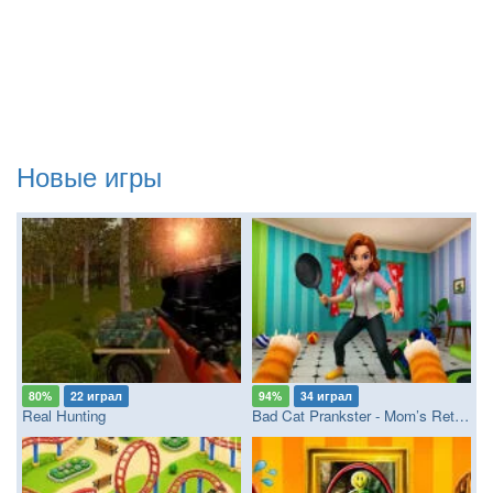
Новые игры
80%
22 играл
94%
34 играл
Real Hunting
Bad Cat Prankster - Mom’s Return