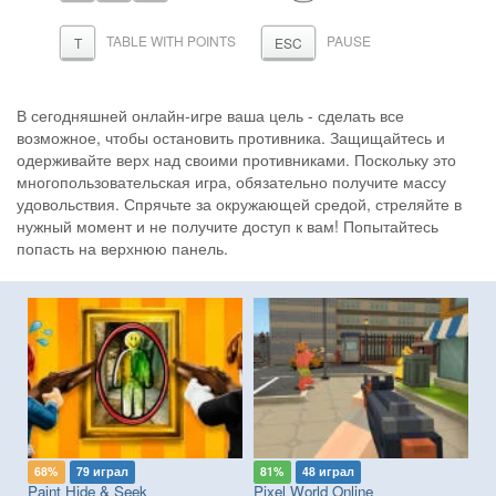
TABLE WITH POINTS
PAUSE
T
ESC
В сегодняшней онлайн-игре ваша цель - сделать все
возможное, чтобы остановить противника. Защищайтесь и
одерживайте верх над своими противниками. Поскольку это
многопользовательская игра, обязательно получите массу
удовольствия. Спрячьте за окружающей средой, стреляйте в
нужный момент и не получите доступ к вам! Попытайтесь
попасть на верхнюю панель.
68%
79 играл
81%
48 играл
8
Paint Hide & Seek
Pixel World Online
Me