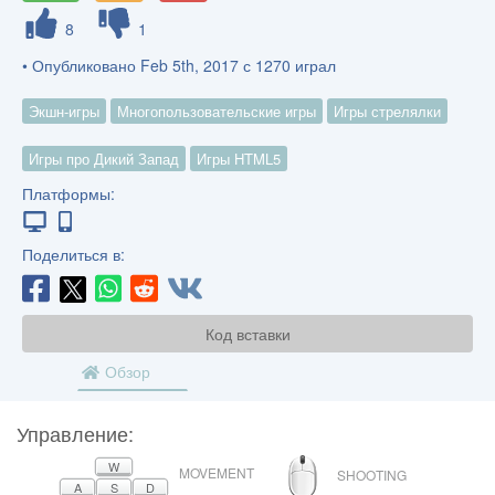
8
1
• Опубликовано Feb 5th, 2017 с 1270 играл
Экшн-игры
Многопользовательские игры
Игры стрелялки
Игры про Дикий Запад
Игры HTML5
Платформы:
Поделиться в:
Код вставки
Обзор
Управление:
МЫШЬ
W
MOVEMENT
SHOOTING
A
S
D