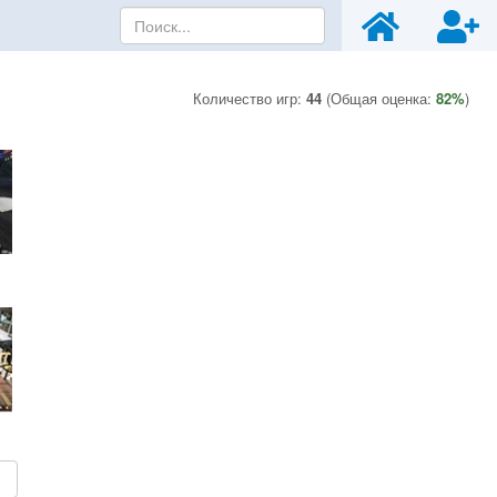
Количество игр:
44
(Общая оценка:
82%
)