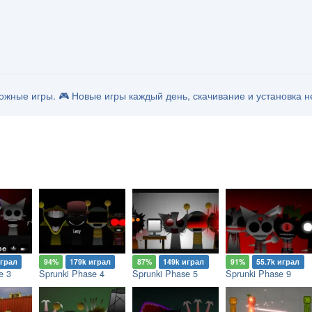
рожные игры. 🎮 Новые игры каждый день, скачивание и установка н
играл
94%
179k играл
87%
149k играл
91%
55.7k играл
e 3
Sprunki Phase 4
Sprunki Phase 5
Sprunki Phase 9