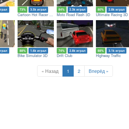
играл
73%
3.5k играл
84%
2.3k играл
80%
2.8k играл
Cartoon Hot Racer 3D
Moto Road Rash 3D
Ultimate Racing 3D
играл
88%
1.6k играл
74%
2.8k играл
88%
3.1k играл
Bike Simulator 3D
Drift Club
Highway Traffic
« Назад
1
2
Вперёд »