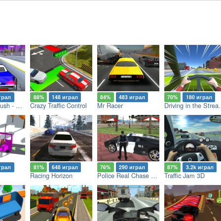
грал
88%
148 играл
84%
483 играл
70%
180 играл
Adrenaline Rush - Miami Drive
Crazy Traffic Control
Mr Racer
Driving i
грал
81%
648 играл
76%
290 играл
87%
3.2k играл
Racing Horizon
Police Real Chase Car Simulator
Traffic Jam 3D