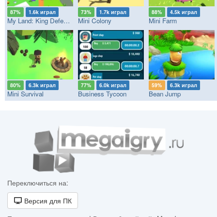
87%
1.6k играл
73%
1.7k играл
88%
4.5k играл
My Land: King Defender
Mini Colony
Mini Farm
80%
6.3k играл
77%
6.0k играл
59%
6.3k играл
Mini Survival
Business Tycoon
Bean Jump
Переключиться на:
Версия для ПК