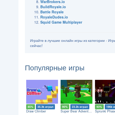
WarBrokers.io
BuildRoyale.io
Battle Royale
RoyaleDudes.io
Squid Game Multiplayer
Играйте в лучшие онлайн игры из категории - Иг
сейчас!
Популярные игры
85%
35.3k играл
90%
23.2k играл
93%
196k 
Draw Climber
Super Bear Adventure
Sprunki Phas