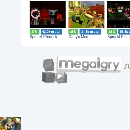
87%
63.0k играл
85%
31.8k играл
88%
56.5k 
Sprunki Phase 6
Garry's Mod
Sprunki Phas