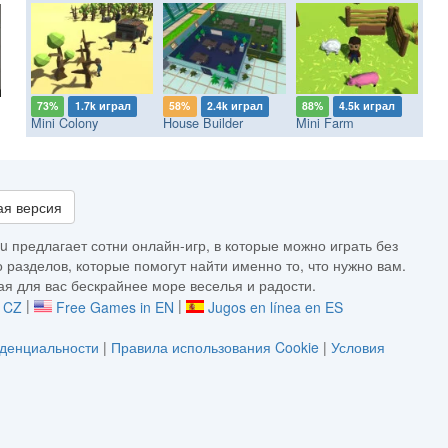
73%
1.7k играл
58%
2.4k играл
88%
4.5k играл
Mini Colony
House Builder
Mini Farm
я версия
u предлагает сотни онлайн-игр, в которые можно играть без
 разделов, которые помогут найти именно то, что нужно вам.
я для вас бескрайнее море веселья и радости.
|
|
v CZ
Free Games in EN
Jugos en línea en ES
денциальности
|
Правила использования Cookie
|
Условия