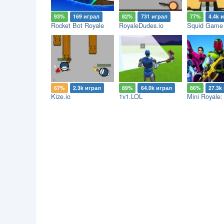
93%
169 играл
82%
731 играл
77%
4.4k 
Rocket Bot Royale
RoyaleDudes.io
67%
2.3k играл
89%
64.0k играл
86%
27.3k
Kize.io
1v1.LOL
Mini Royale: