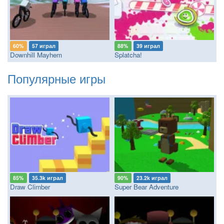
60%
57 играл
88%
39 играл
Downhill Mayhem
Splatcha!
Популярные игры
85%
35.3k играл
90%
23.2k играл
Draw Climber
Super Bear Adventure