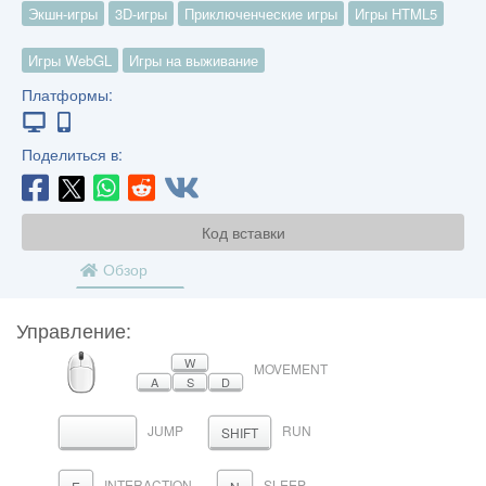
Экшн-игры
3D-игры
Приключенческие игры
Игры HTML5
Игры WebGL
Игры на выживание
Платформы:
Поделиться в:
Код вставки
Обзор
Управление:
МЫШЬ
W
MOVEMENT
A
S
D
JUMP
RUN
ПРОБЕЛ
SHIFT
INTERACTION
SLEEP