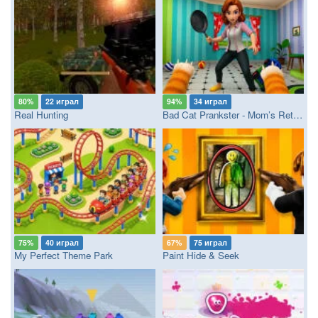
80%
22 играл
94%
34 играл
Real Hunting
Bad Cat Prankster - Mom’s Return
75%
40 играл
67%
75 играл
My Perfect Theme Park
Paint Hide & Seek