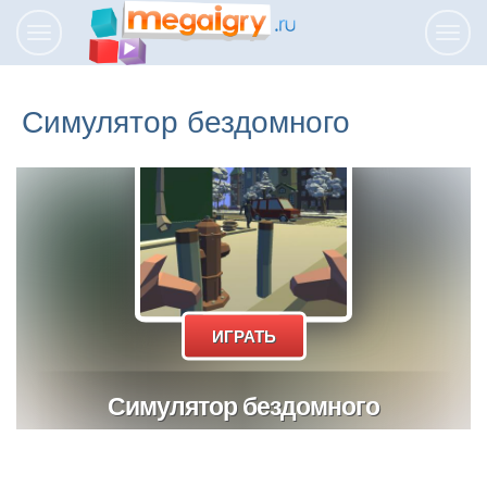
Переключить
Пере
навигацию
нави
Симулятор бездомного