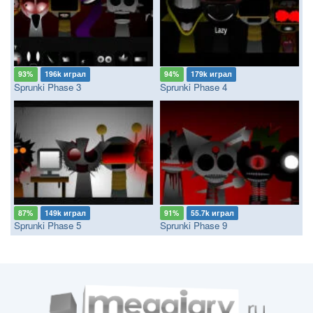
93%
196k играл
94%
179k играл
Sprunki Phase 3
Sprunki Phase 4
87%
149k играл
91%
55.7k играл
Sprunki Phase 5
Sprunki Phase 9