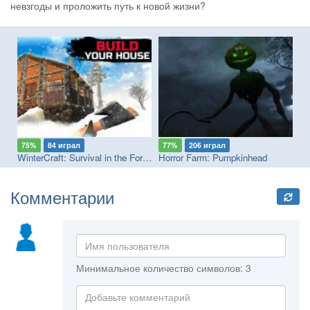
невзгоды и проложить путь к новой жизни?
75%
84 играл
77%
206 играл
8
WinterCraft: Survival in the Forest
Horror Farm: Pumpkinhead
Di
Комментарии
Минимальное количество символов: 3